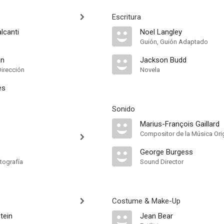
Escritura
lcanti
Noel Langley
Guión, Guión Adaptado
an
Jackson Budd
Dirección
Novela
es
Sonido
Marius-François Gaillard
Compositor de la Música Orig
George Burgess
tografía
Sound Director
Costume & Make-Up
tein
Jean Bear