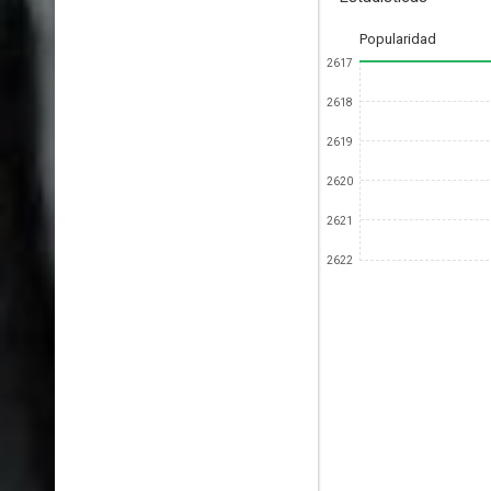
Popularidad
2617
2618
2619
2620
2621
2622