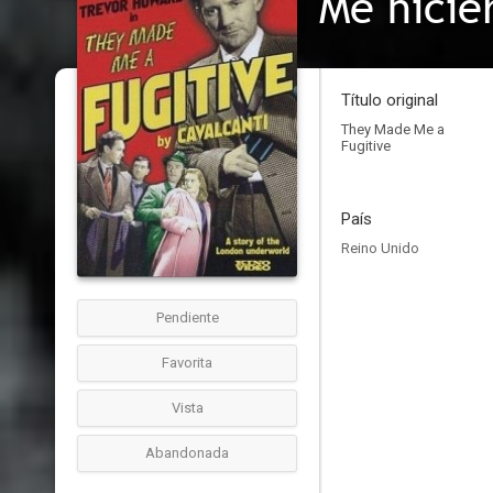
Me hicie
Título original
They Made Me a
Fugitive
País
Reino Unido
Pendiente
Favorita
Vista
Abandonada