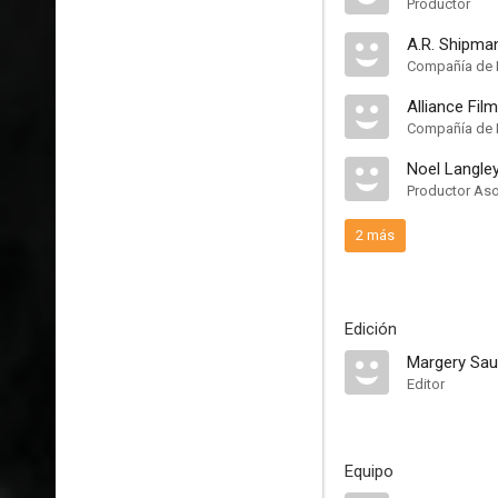
Productor
A.R. Shipma
Compañía de 
Alliance Fil
Compañía de 
Noel Langle
Productor As
2 más
Edición
Margery Sau
Editor
Equipo