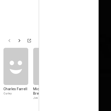
Charles Farrell
Michael
Jack
Cyril Smith
Brennan
McNaughton
Curley
Bert
Jim
Soapy