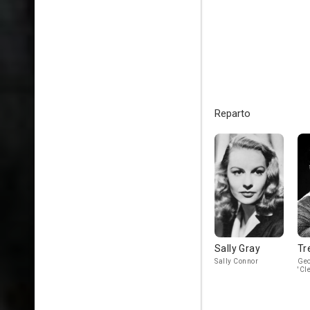
Reparto
Sally Gray
Tr
Sally Connor
Geo
'Cl