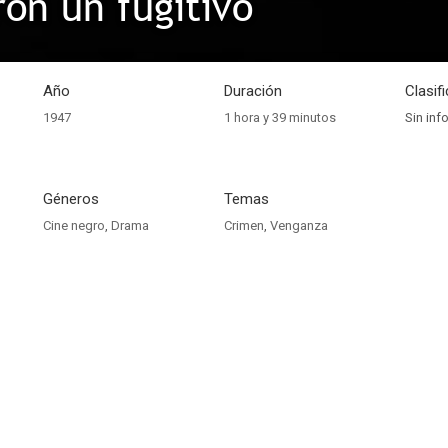
ron un fugitivo
Año
Duración
Clasif
1947
1 hora y 39 minutos
Sin inf
Géneros
Temas
Cine negro
,
Drama
Crimen
,
Venganza