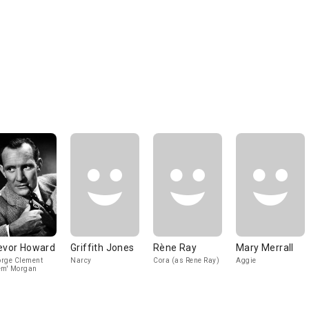
evor Howard
Griffith Jones
Rène Ray
Mary Merrall
rge Clement
Narcy
Cora (as Rene Ray)
Aggie
em' Morgan