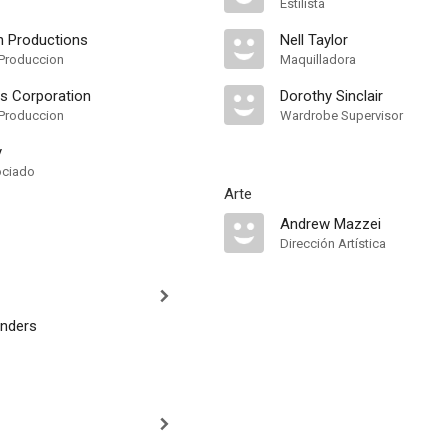
Estilista
n Productions
Nell Taylor
Produccion
Maquilladora
ms Corporation
Dorothy Sinclair
Produccion
Wardrobe Supervisor
y
ociado
Arte
Andrew Mazzei
Dirección Artística
nders