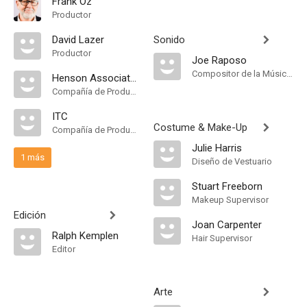
Frank Oz
Productor
David Lazer
Sonido
Productor
Joe Raposo
Compositor de la Música Original, Songs
Henson Associates
Compañía de Produccion
ITC
Costume & Make-Up
Compañía de Produccion
Julie Harris
1 más
Diseño de Vestuario
Stuart Freeborn
Makeup Supervisor
Edición
Joan Carpenter
Ralph Kemplen
Hair Supervisor
Editor
Arte