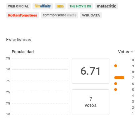
Estadísticas
Popularidad
Votos
???
10
9
6.71
???
8
7
???
6
5
???
4
7
3
???
votos
2
1
???