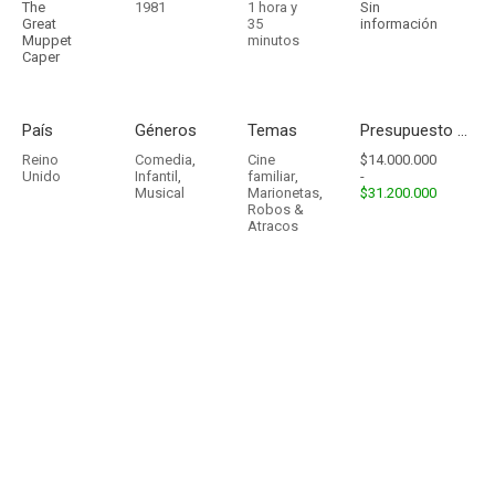
The
1981
1 hora y
Sin
Great
35
información
Muppet
minutos
Caper
País
Géneros
Temas
Presupuesto - Ingresos
Reino
Comedia
,
Cine
$14.000.000
Unido
Infantil
,
familiar
,
-
Musical
Marionetas
,
$31.200.000
Robos &
Atracos