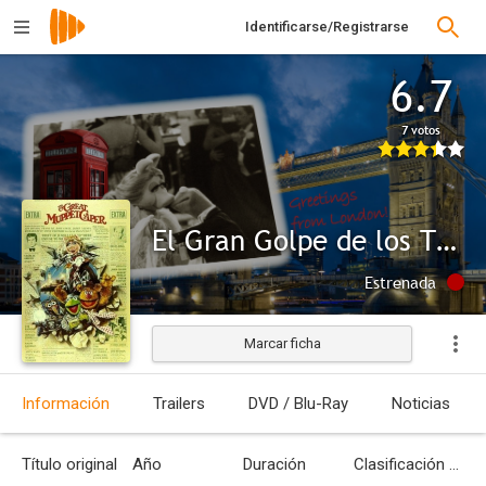
Identificarse/Registrarse
6.7
7 votos
El Gran Golpe de los Teleñecos
Estrenada
Marcar ficha
Información
Trailers
DVD / Blu-Ray
Noticias
Título original
Año
Duración
Clasificación por edades