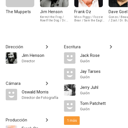
The Muppets
Jim Henson
Frank Oz
Dave Goel
Kermit the Frog /
Miss Piggy / Fozzie
Gonzo / Beau
Rowlf the Dog / Dr.
Bear / Sam the Eagle
/ Zoot / Dr. 
Teeth / Waldorf /
/ Animal (voice)
Honeydew / 
Swedish Chef / The
Lou
Muppet Newsman
Dirección
Escritura
Jim Henson
Jack Rose
Director
Guión
Jay Tarses
Guión
Cámara
Jerry Juhl
Oswald Morris
Guión
Director de Fotografía
Tom Patchett
Guión
Producción
1 más