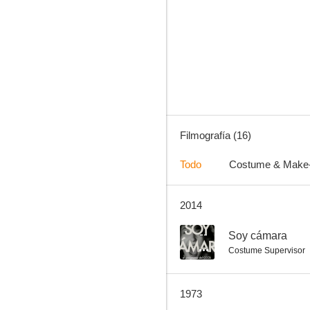
Moulin Rouge
--
Filmografía (16)
Todo
Costume & Make
2014
Sexo no, por favor, somos británicos
--
--
Soy cámara
Costume Supervisor
1973