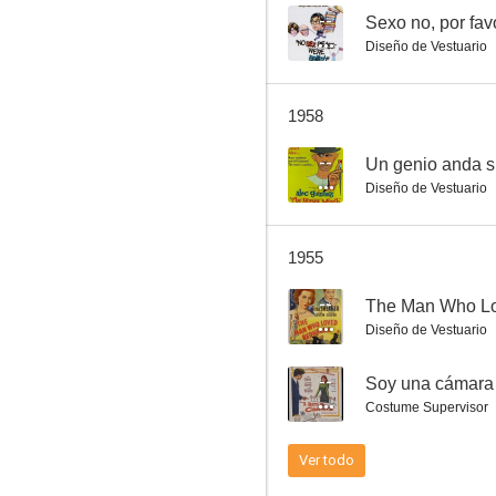
--
Diseño de Vestuario
The Man Who Loved Redheads
1958
--
--
Un genio anda s
Diseño de Vestuario
1955
--
The Man Who L
Diseño de Vestuario
El detective
--
Soy una cámara
--
Costume Supervisor
Ver todo