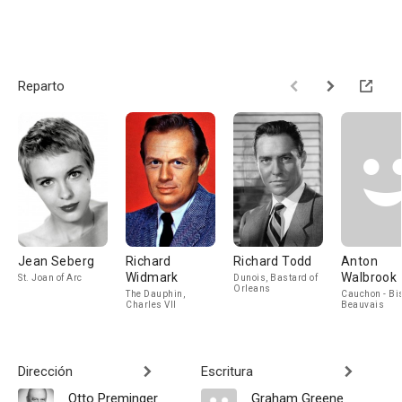
Reparto
Jean Seberg
Richard
Richard Todd
Anton
Widmark
Walbrook
St. Joan of Arc
Dunois, Bastard of
Orleans
The Dauphin,
Cauchon - Bi
Charles VII
Beauvais
Dirección
Escritura
Otto Preminger
Graham Greene