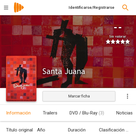
Identificarse/Registrarse
--
Sin valorar
Santa Juana
Marcar ficha
Estrenada
Información
Trailers
DVD / Blu-Ray
(3)
Noticias
Título original
Año
Duración
Clasificación por edades