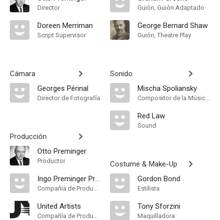
Director
Guión, Guión Adaptado
Doreen Merriman
George Bernard Shaw
Script Supervisor
Guión, Theatre Play
Cámara
Sonido
Georges Périnal
Mischa Spoliansky
Director de Fotografía
Compositor de la Música Original
Red Law
Sound
Producción
Otto Preminger
Productor
Costume & Make-Up
Ingo Preminger Productions
Gordon Bond
Compañía de Produccion
Estilista
United Artists
Tony Sforzini
Compañía de Produccion
Maquilladora