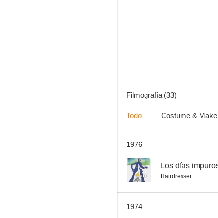
Horror en el Museo Negro
6.8
Filmografía (33)
Todo
Costume & Make
1976
Alejandro Magno
6.5
--
Los días impuros
Hairdresser
1974