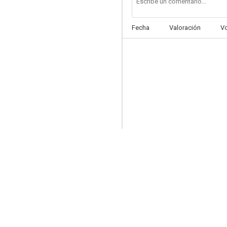
Fecha
Valoración
V
Take Me High
--
La mitad de seis peniques
--