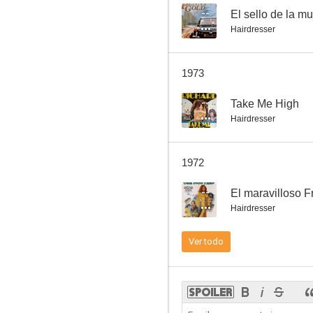
--
El sello de la mu
Hairdresser
Tres vidas errantes
1973
5.0
--
Take Me High
Hairdresser
1972
--
El maravilloso F
Hairdresser
La última explosión
Ver todo
--