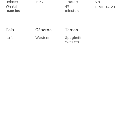
Johnny
1967
1 hora y
Sin
West il
49
información
mancino
minutos
País
Géneros
Temas
Italia
Western
Spaghetti
Western