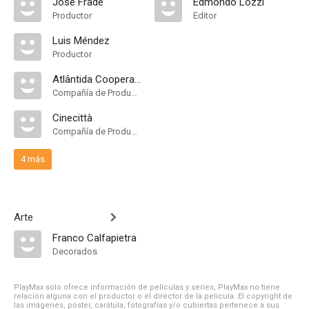
José Frade
Edmondo Lozzi
Productor
Editor
Luis Méndez
Productor
Atlântida Cooperativa Cinematografica
Compañía de Produccion
Cinecittà
Compañía de Produccion
4 más
Arte
Franco Calfapietra
Decorados
PlayMax solo ofrece información de películas y series, PlayMax no tiene
relación alguna con el productor o el director de la película. El copyright de
las imágenes, póster, carátula, fotografías y/o cubiertas pertenece a sus