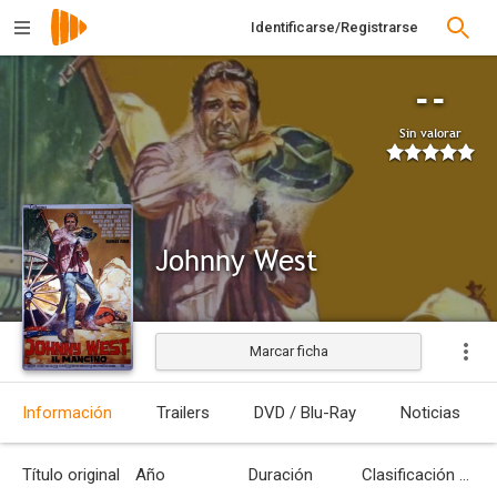
Identificarse/Registrarse
--
Sin valorar
Johnny West
Marcar ficha
Estrenada
Información
Trailers
DVD / Blu-Ray
Noticias
Título original
Año
Duración
Clasificación por edades