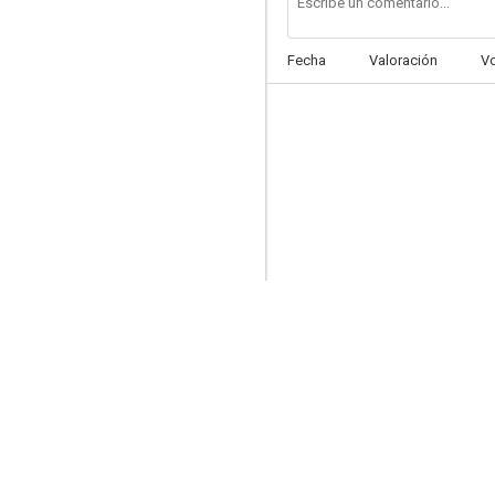
Fecha
Valoración
V
El tesoro de Makuba
--
El escándalo
--