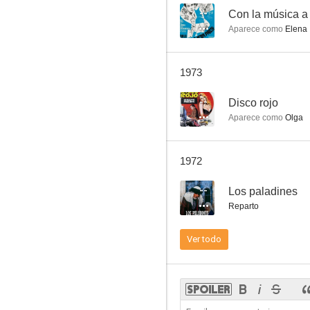
--
Con la música a 
Aparece como
Elena
Con ella llegó el amor
1973
--
--
Disco rojo
Aparece como
Olga
1972
--
Los paladines
Reparto
Cuidado con las señoras
Ver todo
--