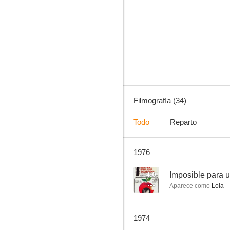
Las 7 magníficas
--
Filmografía (34)
Todo
Reparto
1976
Disco rojo
--
4.0
Imposible para u
Aparece como
Lola
1974