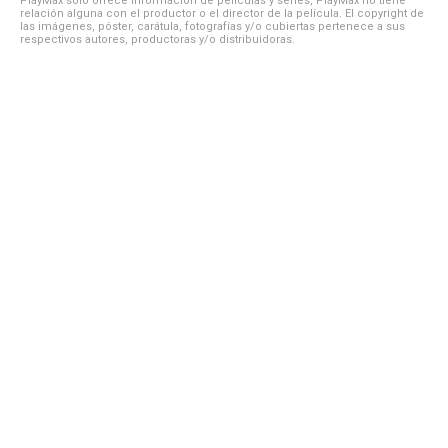
PlayMax solo ofrece información de películas y series, PlayMax no tiene
relación alguna con el productor o el director de la película. El copyright de
las imágenes, póster, carátula, fotografías y/o cubiertas pertenece a sus
respectivos autores, productoras y/o distribuidoras.