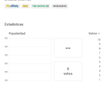
Estadísticas
Popularidad
Votos
???
10
9
--
???
8
7
???
6
5
???
4
0
3
???
votos
2
1
???