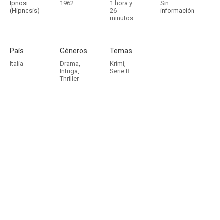
Ipnosi
1962
1 hora y
Sin
(Hipnosis)
26
información
minutos
País
Géneros
Temas
Italia
Drama
,
Krimi
,
Intriga
,
Serie B
Thriller