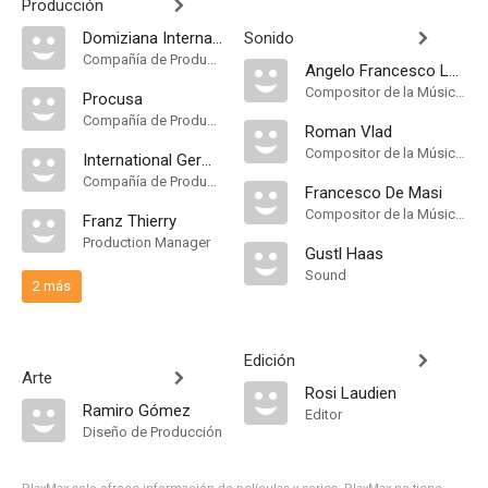
Producción
Domiziana Internazionale Cinematografica
Sonido
Compañía de Produccion
Angelo Francesco Lavagnino
Compositor de la Música Original
Procusa
Compañía de Produccion
Roman Vlad
Compositor de la Música Original
International Germania Film
Compañía de Produccion
Francesco De Masi
Compositor de la Música Original
Franz Thierry
Production Manager
Gustl Haas
Sound
2 más
Edición
Arte
Rosi Laudien
Ramiro Gómez
Editor
Diseño de Producción