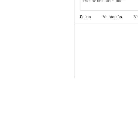
Fecha
Valoración
V
Yeti, el gigante del siglo 20
--
Besos para ella, puñetazos para todos
--