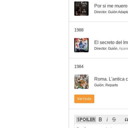
--
Por si me muero
Director
,
Guión Adapt
El Viejo Testamento
1988
--
--
El secreto del I
Director
,
Guión
,
Apar
1984
--
Roma. L'antica c
Guión
,
Reparto
El secreto del Imperio de los Incas
Ver todo
--