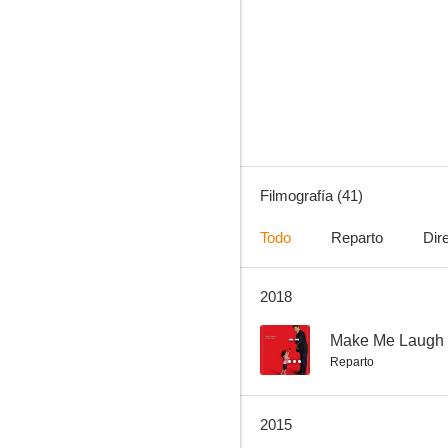
Oro sangriento (Sabata)
6.0
Filmografía (41)
Todo
Reparto
Dir
2018
5 para el Infierno
2.0
--
Make Me Laugh
Reparto
2015