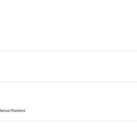
Y ahora le llaman Aleluya
Susana
Isidro, el l
7.0
7.0
¡Es mi hombre!
Platero y yo
Adiós, gr
6.5
6.0
anuel Ramirez