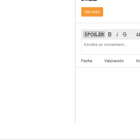
Ver todo
La leyenda del tambor
3.5
Fecha
Valoración
V
El hombre que viajaba despacito
--