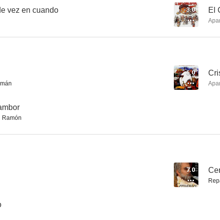
 de vez en cuando
3.0
El 
Apa
El taxi de los conflictos
Cristóbal Colón, de oficio... descubridor
Cuatro noche
6.0
6.0
6.0
Cri
omán
Apa
tambor
 Ramón
Salto mortal
Mensajeros de Paz
7.0
Ce
5.0
5.0
Rep
o