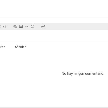
El valle de los hombres de piedra
Bahía de Palma
3.0
2.0
otos
Afinidad
No hay ningun comentario.
El Cid cabreador
En el Oeste se puede hacer... amigo
El doctor 
--
--