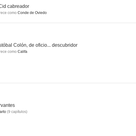
Cid cabreador
rece como
Conde de Oviedo
s de boda
Un tren para Durango
Con el corazón en la garganta
5.5
5.5
5.2
stóbal Colón, de oficio... descubridor
rece como
Califa
Un hombre llamado Flor de Otoño
Joaquín Murrieta
Rocío de la Mancha
rvantes
4.7
4.5
4.0
arto
(
9
capítulos
)