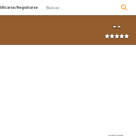
tificarse/Registrarse
--