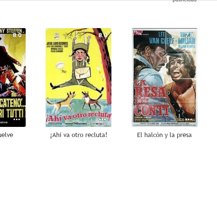
8.0
8.0
7.8
uelve
¡Ahí va otro recluta!
El halcón y la presa
7.5
7.5
7.4