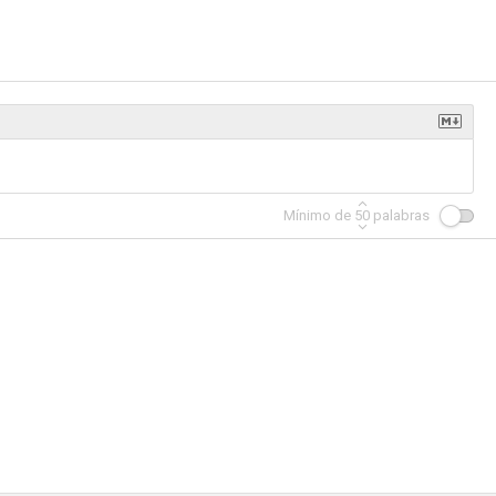
Juana la loca... de vez en cuando
El coloso de Rodas
La endemoniada
2.0
--
--
Mínimo de
50
palabras
Mabuse
¡Aleluya!
Habibi, amor mío
--
--
--