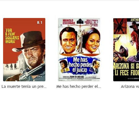
8.1
8.8
La muerte tenía un precio
Me has hecho perder el juicio
Arizona v
7.5
7.5