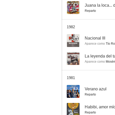
4.7
Juana la loca...
Reparto
Nacional III
1982
6.0
6.9
Nacional III
Aparece como
Tío R
5.0
La leyenda del 
Aparece como
Mosén
1981
El señor de La Salle
8.3
Verano azul
5.0
Reparto
--
Habibi, amor mí
Reparto