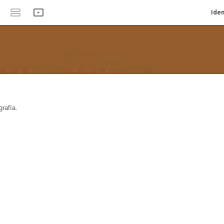
Iden
rafía.