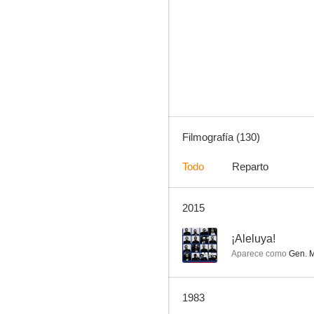
El ruiseñor de las cumbres
7.0
Filmografía (130)
Todo
Reparto
2015
Cervantes
6.9
--
¡Aleluya!
Aparece como
Gen. M
1983