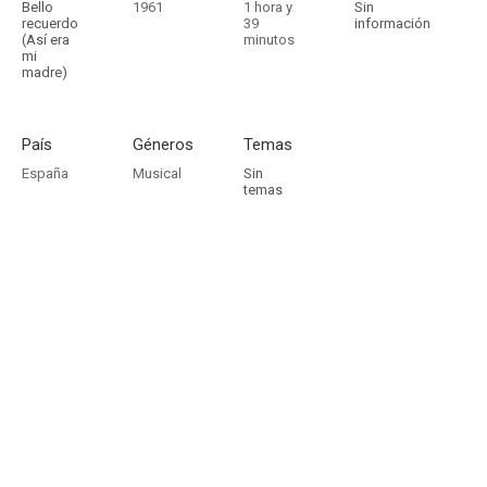
Bello
1961
1 hora y
Sin
recuerdo
39
información
(Así era
minutos
mi
madre)
País
Géneros
Temas
España
Musical
Sin
temas