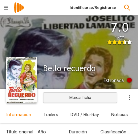
Identificarse/Registrarse
7.0
1 voto
Bello recuerdo
Estrenada
Marcar ficha
Información
Trailers
DVD / Blu-Ray
Noticias
Título original
Año
Duración
Clasificación por edades