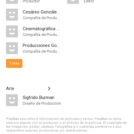
Productor
Editor
Cesáreo González P.C
Compañía de Produccion
Cinematográfica Filmex S.A
Compañía de Produccion
Producciones Gonzalo Elvira S.A
Compañía de Produccion
1 más
Arte
Sigfrido Burman
Diseño de Producción
PlayMax solo ofrece información de películas y series, PlayMax no tiene
relación alguna con el productor o el director de la película. El copyright de
las imágenes, póster, carátula, fotografías y/o cubiertas pertenece a sus
respectivos autores, productoras y/o distribuidoras.