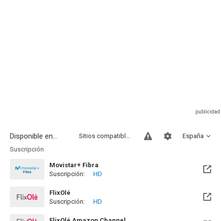
Disponible en...
Sitios compatibles
España
Suscripción
Movistar+ Fibra
Suscripción:
HD
Disponible hasta el Vie, 01 Ene 2100 (Quedan 73 años)
FlixOlé
Suscripción:
HD
FlixOlé Amazon Channel