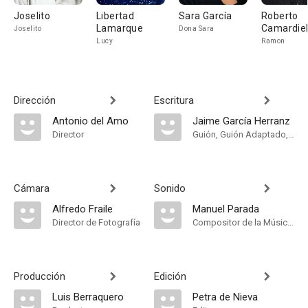
Joselito
Libertad
Sara García
Roberto
Lamarque
Camardie
Joselito
Dona Sara
Lucy
Ramon
Dirección
Escritura
Antonio del Amo
Jaime García Herranz
Director
Guión, Guión Adaptado, Historia
Cámara
Sonido
Alfredo Fraile
Manuel Parada
Director de Fotografía
Compositor de la Música Original
Producción
Edición
Luis Berraquero
Petra de Nieva