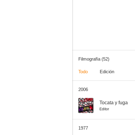
El pequeño coronel
6.7
Filmografía (52)
Todo
Edición
2006
La llamaban la madrina
6.3
--
Tocata y fuga
Editor
1977