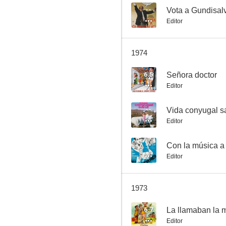
--
Vota a Gundisal
Editor
La Celestina
1974
6.0
6.5
Señora doctor
Editor
--
Vida conyugal s
Editor
--
Con la música a 
Editor
Los subdesarrollados
5.3
1973
6.7
La llamaban la 
Editor