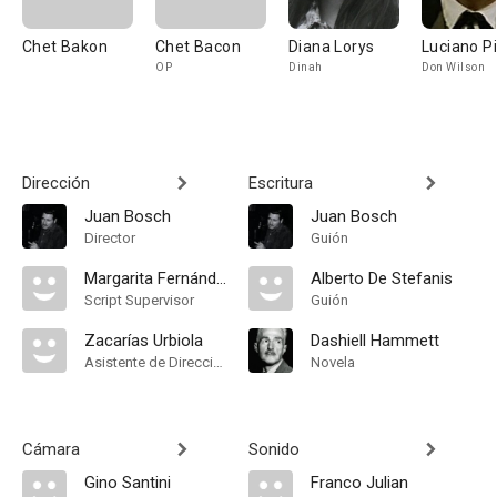
Chet Bakon
Chet Bacon
Diana Lorys
Luciano P
OP
Dinah
Don Wilson
Dirección
Escritura
Juan Bosch
Juan Bosch
Director
Guión
Margarita Fernández
Alberto De Stefanis
Script Supervisor
Guión
Zacarías Urbiola
Dashiell Hammett
Asistente de Dirección
Novela
Cámara
Sonido
Gino Santini
Franco Julian