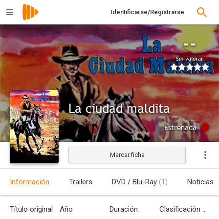
Identificarse/Registrarse
--
Sin valorar
La ciudad maldita
Estrenada
Marcar ficha
Información
Trailers
DVD / Blu-Ray
(1)
Noticias
Título original
Año
Duración
Clasificación por edades