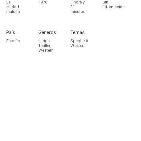
La
1978
1 hora y
Sin
ciudad
31
información
maldita
minutos
País
Géneros
Temas
España
Intriga
,
Spaghetti
Thriller
,
Western
Western