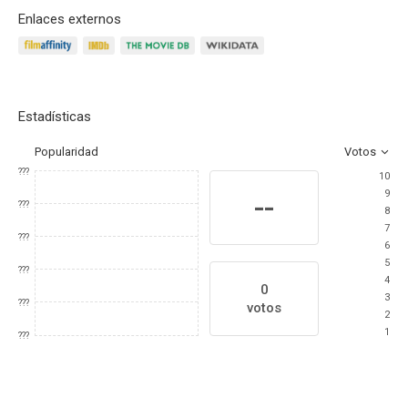
Enlaces externos
Estadísticas
Popularidad
Votos
???
10
9
--
???
8
7
???
6
5
???
4
0
3
???
votos
2
1
???