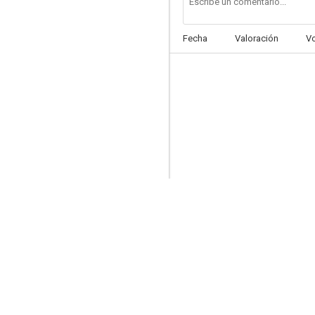
Fecha
Valoración
V
Guerreros del sol
5.3
La furia de los siete magníficos
--