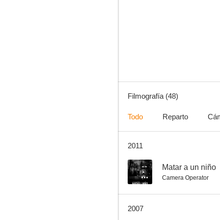
Clase 406
8.0
Filmografía (48)
Todo
Reparto
Cá
2011
El manantial
7.0
--
Matar a un niño
Camera Operator
2007