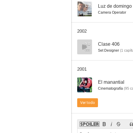
5.7
Luz de domingo
Camera Operator
¡Adiós, Mimí Pompón!
2002
6.0
9.0
Clase 406
Set Designer
(
1
capít
2001
8.3
El manantial
Cinematografía
(
95
ca
Los hijos de Scaramouche
Ver todo
5.8