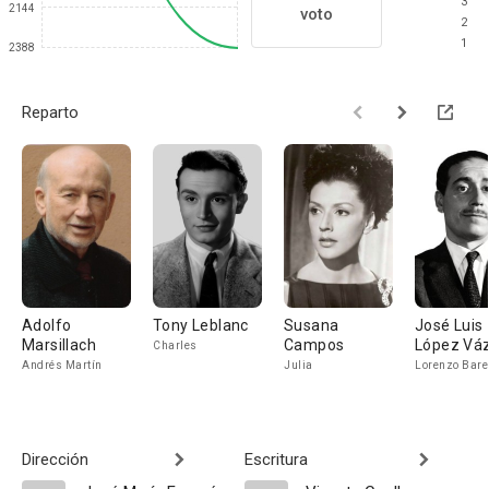
3
2144
voto
2
1
2388
Reparto
Adolfo
Tony Leblanc
Susana
José Luis
Marsillach
Campos
López Vá
Charles
Andrés Martín
Julia
Lorenzo Bare
Dirección
Escritura