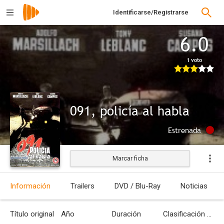
Identificarse/Registrarse
6.0
1 voto
091, policía al habla
Estrenada
Marcar ficha
Información
Trailers
DVD / Blu-Ray
Noticias
Título original
Año
Duración
Clasificación por edades