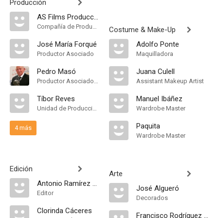
Producción
AS Films Producciones
Compañía de Produccion
Costume & Make-Up
José María Forqué
Adolfo Ponte
Productor Asociado
Maquilladora
Pedro Masó
Juana Culell
Productor Asociado, Unidad de Producción
Assistant Makeup Artist
Tíbor Reves
Manuel Ibáñez
Unidad de Producción
Wardrobe Master
Paquita
4 más
Wardrobe Master
Edición
Arte
Antonio Ramírez de Loaysa
José Algueró
Editor
Decorados
Clorinda Cáceres
Francisco Rodríguez Asensio