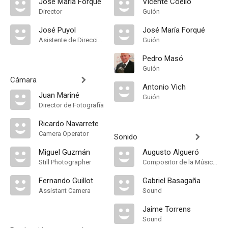
José María Forqué
Vicente Coello
Director
Guión
José Puyol
José María Forqué
Asistente de Dirección
Guión
Pedro Masó
Guión
Cámara
Antonio Vich
Juan Mariné
Guión
Director de Fotografía
Ricardo Navarrete
Camera Operator
Sonido
Miguel Guzmán
Augusto Algueró
Still Photographer
Compositor de la Música Original, Música
Fernando Guillot
Gabriel Basagaña
Assistant Camera
Sound
Jaime Torrens
Sound