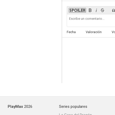
Tango
Fecha
Valoración
V
--
Las autonosuyas
--
PlayMax
2026
Series populares