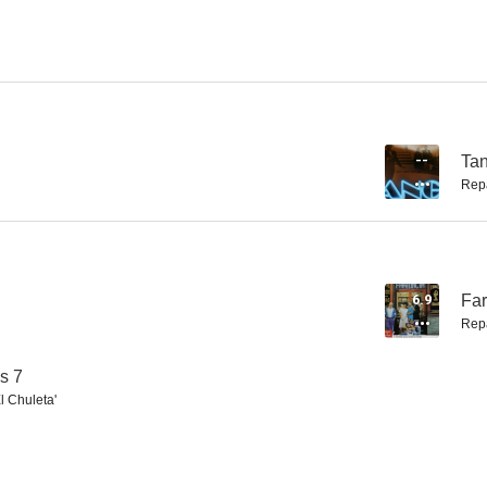
Una mujer cualquiera
El santuario no se rinde
El padre 
4.7
4.5
--
Ta
Rep
6.9
Far
Rep
Juana la loca... de vez en cuando
Esquilache
El Cid cab
os 7
--
--
l Chuleta'