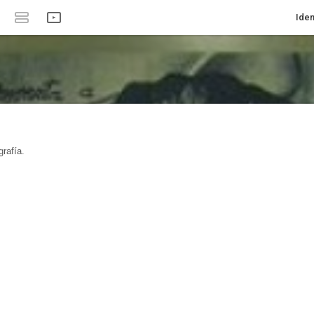
Iden
rafía.