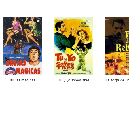
10
10
Brujas mágicas
Tú y yo somos tres
La forja de u
7.8
7.5