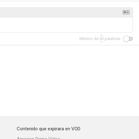
í
Tú y yo somos tres
La garduña de Sevilla
Mínimo de
50
palabras
--
--
--
No quiero perder la honra
Bienvenido, Mister Krif
La Pródiga
--
--
--
Contenido que expirara en VOD