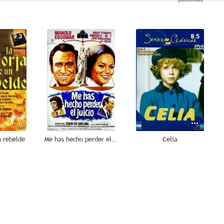
9.3
8.8
8.5
n rebelde
Me has hecho perder el juicio
Celia
7.5
7.0
7.0