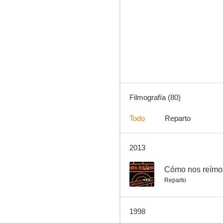
Fin de semana
7.0
Filmografía (80)
Todo
Reparto
2013
La pandilla de los once
6.0
--
Cómo nos reímo
Reparto
1998