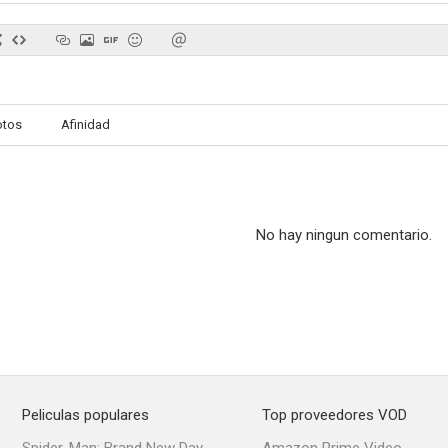
La pandilla de los 7
La chica de Tahití
Tahit
otos
Afinidad
--
--
No hay ningun comentario.
La canción de los niños
...Y al tercer año, resucitó
--
--
Peliculas populares
Top proveedores VOD