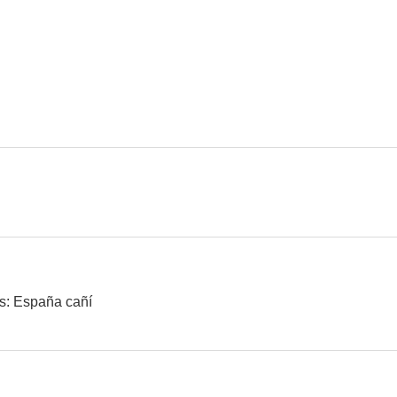
Historias de la radio
El reprimido
¡Se armó el
6.9
6.7
Farmacia de guardia
La llamaban la madrina
Las píca
6.0
5.8
s: España cañí