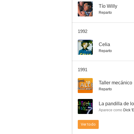
--
Tío Willy
Reparto
Manolo guardia urbano
1992
5.0
8.5
Celia
Reparto
1991
10
Taller mecánico
Reparto
Don Quijote de la Mancha
--
La pandilla de l
--
Aparece como
Dick 'E
Ver todo