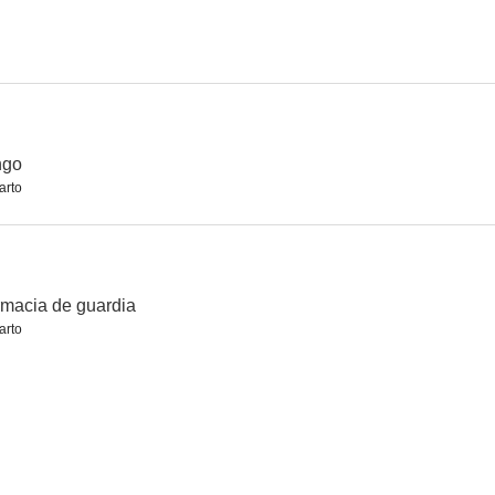
Manolo
Mi canción es para ti
Secuestro a la española
3.0
--
--
ngo
arto
macia de guardia
arto
reador
Cómo nos reímos: España cañí
Tío Willy
--
--
--