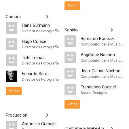
5 más
Cámara
Hans Burmann
Sonido
Director de Fotografía
Bernardo Bonezzi
Hugo Colace
Compositor de la Música Original
Director de Fotografía
Angélique Nachon
Tote Trenas
Compositor de la Música Original
Director de Fotografía
Jean-Claude Nachon
Eduardo Serra
Compositor de la Música Original
Director de Fotografía
Francesco Cucinelli
5 más
Sound Designer
7 más
Producción
Antonello Grimaldi
Costume & Make-Up