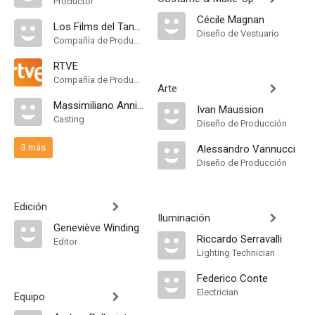
Productor
Cécile Magnan
Los Films del Tango
Diseño de Vestuario
Compañía de Produccion
RTVE
Compañía de Produccion
Arte
Massimiliano Annibaldi
Ivan Maussion
Casting
Diseño de Producción
3 más
Alessandro Vannucci
Diseño de Producción
Edición
Iluminación
Geneviève Winding
Riccardo Serravalli
Editor
Lighting Technician
Federico Conte
Electrician
Equipo