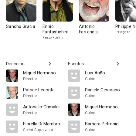
Sancho Gracia
Ennio
Antonio
Philippe N
Fantastichini
Ferrandis
L'Elégant
Renzo Rontini
Dirección
Escritura
Miguel Hermoso
Luis Ariño
Director
Guión
Patrice Leconte
Daniele Cesarano
Director
Guión
Antonello Grimaldi
Miguel Hermoso
Director
Guión
Fiorella Di Mambro
Barbara Petronio
Script Supervisor
Guión