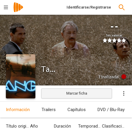
Identificarse/Registrarse
--
Sin valorar
Tango
Finalizada
Marcar ficha
Información
Trailers
Capítulos
DVD / Blu-Ray
Título original
Año
Duración
Temporadas
Clasificación por edades