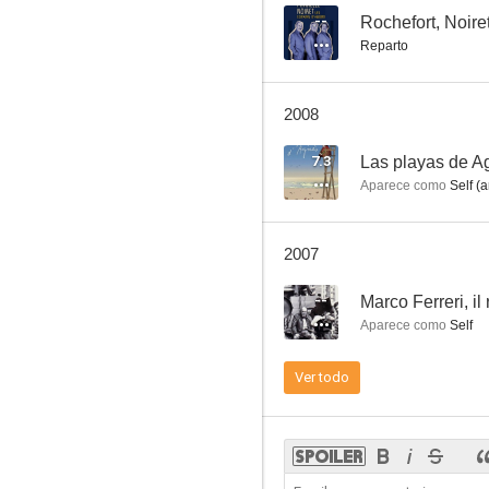
--
Rochefort, Noiret
Reparto
Las playas de Agnès
2008
7.2
7.3
Las playas de A
Aparece como
Self (a
2007
--
Marco Ferreri, il
Aparece como
Self
El cartero (y Pablo Neruda)
Ver todo
7.0