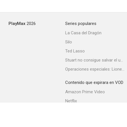
¡Rossini! ¡Rossini!
PlayMax
2026
Series populares
--
La Casa del Dragón
Silo
Ted Lasso
Stuart no consigue salvar el universo
Operaciones especiales: Lioness
Contenido que expirara en VOD
Dimenticare Palermo
Amazon Prime Video
--
Netflix
Filmin
Movistar+