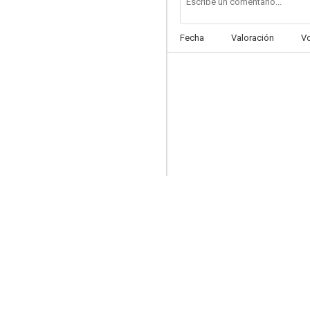
Fecha
Valoración
V
La pointe courte
6.5
La hija de D'Artagnan
6.0