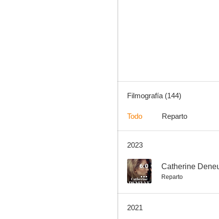
El hombre que plantaba árboles
8.0
Filmografía (144)
Todo
Reparto
2023
Los 3 amantes de Aurora
7.3
6.0
Catherine Deneu
Reparto
2021