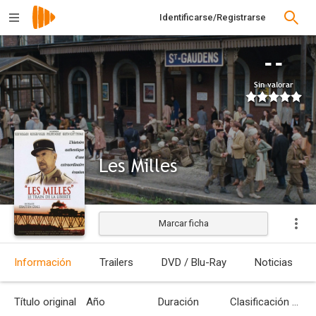
Identificarse/Registrarse
--
Sin valorar
Les Milles
Marcar ficha
Estrenada
Información
Trailers
DVD / Blu-Ray
Noticias
Título original
Año
Duración
Clasificación por edades