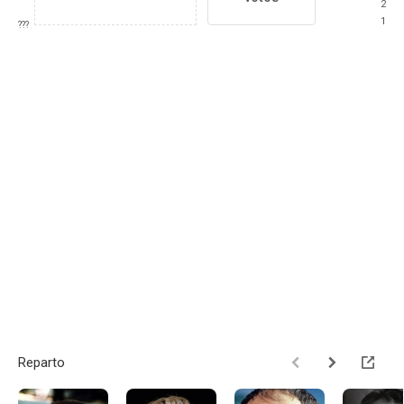
2
1
???
Reparto