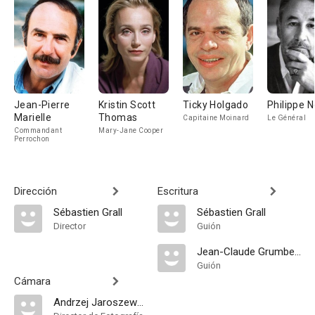
Jean-Pierre
Kristin Scott
Ticky Holgado
Philippe N
Marielle
Thomas
Capitaine Moinard
Le Général
Commandant
Mary-Jane Cooper
Perrochon
Dirección
Escritura
Sébastien Grall
Sébastien Grall
Director
Guión
Jean-Claude Grumberg
Guión
Cámara
Andrzej Jaroszewicz