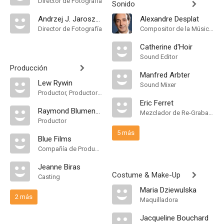
Director de Fotografía
Sonido
Andrzej J. Jaroszewicz
Alexandre Desplat
Director de Fotografía
Compositor de la Música Original
Catherine d'Hoir
Sound Editor
Producción
Manfred Arbter
Lew Rywin
Sound Mixer
Productor, Productor Ejecutivo
Eric Ferret
Raymond Blumenthal
Mezclador de Re-Grabación de Sonido
Productor
5 más
Blue Films
Compañía de Produccion
Jeanne Biras
Costume & Make-Up
Casting
Maria Dziewulska
2 más
Maquilladora
Jacqueline Bouchard