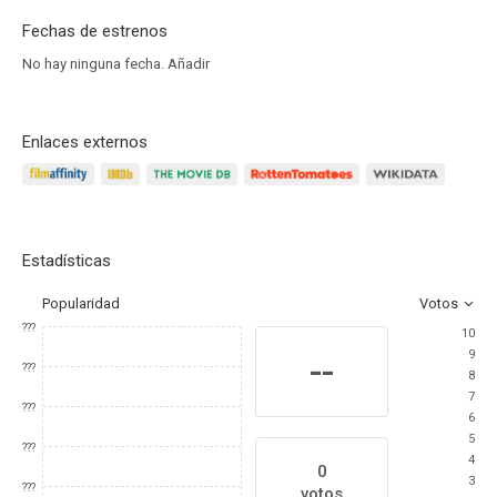
Fechas de estrenos
No hay ninguna fecha.
Añadir
Enlaces externos
Estadísticas
Popularidad
Votos
???
10
9
--
???
8
7
???
6
5
???
4
0
3
???
votos