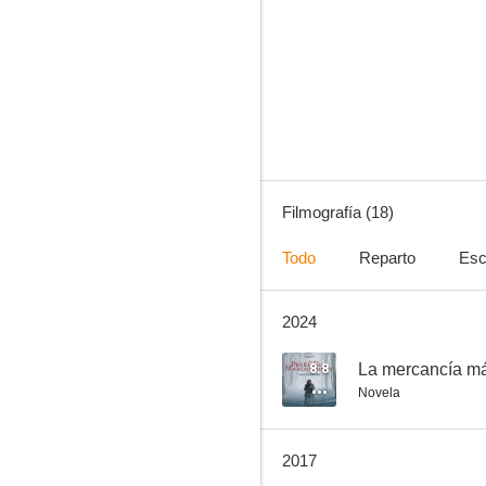
Arcadia
4.0
Filmografía (18)
Todo
Reparto
Esc
2024
Amor en tiempos de guerra
--
8.8
La mercancía má
Novela
2017