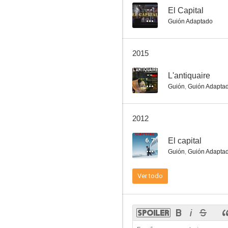
--
El Capital
Guión Adaptado
Edén al oeste
2015
--
--
L'antiquaire
Guión
,
Guión Adapta
2012
6.7
El capital
Guión
,
Guión Adapta
Le plus beau pays du monde
Ver todo
--