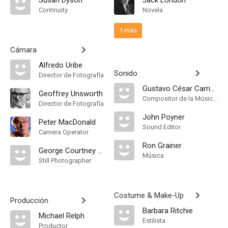
Susan Dyson
Jack London
Continuity
Novela
1 más
Cámara
Alfredo Uribe
Sonido
Director de Fotografía
Gustavo César Carrión
Geoffrey Unsworth
Compositor de la Música Original
Director de Fotografía
John Poyner
Peter MacDonald
Sound Editor
Camera Operator
Ron Grainer
George Courtney Ward
Música
Still Photographer
Costume & Make-Up
Producción
Barbara Ritchie
Michael Relph
Estilista
Productor