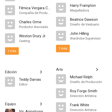
Harry Frampton
Filmica Vergara Comisiones
Maquilladora
Compañía de Produccion
Beatrice Dawson
Charles Orme
Diseño de Vestuario
Productor Asociado
John Hilling
Weston Drury Jr.
Wardrobe Supervisor
Casting
1 más
1 más
Arte
Edición
Michael Relph
Teddy Darvas
Diseño de Producción
Editor
Roy Forge Smith
Dirección Artística
Equipo
Frank White
Dirección Artística
Vic Armstrong