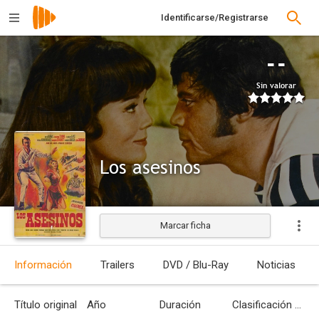
Identificarse/Registrarse
--
Sin valorar
Los asesinos
Marcar ficha
Estrenada
Información
Trailers
DVD / Blu-Ray
Noticias
Título original
Año
Duración
Clasificación por edades