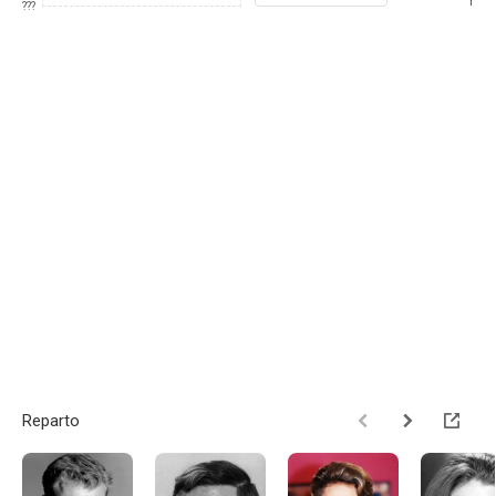
1
???
Reparto