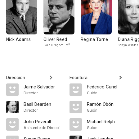
Nick Adams
Oliver Reed
Regina Torné
Diana Rig
Ivan Dragomiloff
Sonya Winter
Dirección
Escritura
Jaime Salvador
Federico Curiel
Director
Guión
Basil Dearden
Ramón Obón
Director
Guión
John Peverall
Michael Relph
Asistente de Dirección
Guión