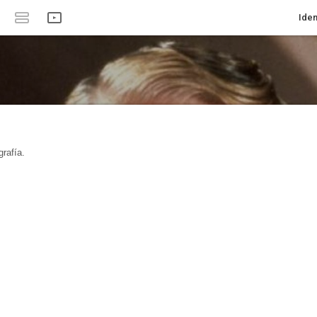
Iden
rafía.