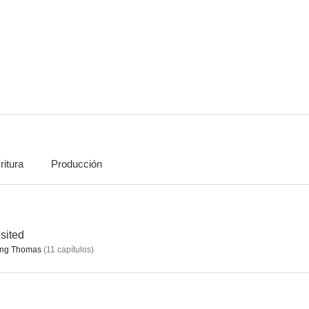
El mexicano
Tres mujeres
Derbez en 
8.4
8.2
ritura
Producción
Remington Steele
Acapulco H.E.A.T.
7.9
7.5
sited
ving Thomas
(
11
capítulos
)