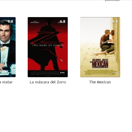
6.8
6.8
6.4
ra matar
La máscara del Zorro
The Mexican
10
9.2
8.7