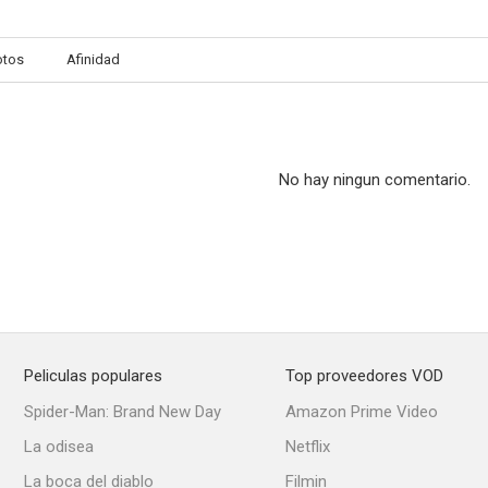
otos
Afinidad
Matando Cabos
La ley de Herodes
Las vamp
6.0
6.0
No hay ningun comentario.
Peliculas populares
Top proveedores VOD
Tragedia en tres actos
Terremoto
Antes que a
Spider-Man: Brand New Day
Amazon Prime Video
5.5
5.5
La odisea
Netflix
La boca del diablo
Filmin