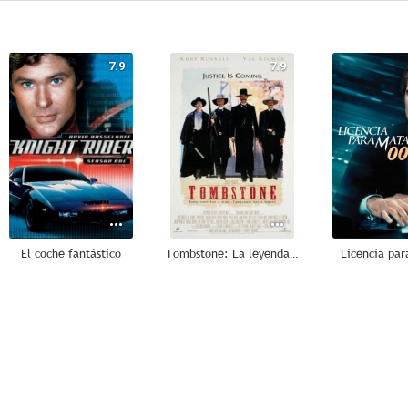
7.9
7.9
El coche fantástico
Tombstone: La leyenda de Wyatt Earp
Licencia pa
5.5
10