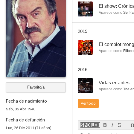
--
El show: Crónic
Aparece como
Self (a
Serafín: La película
2019
7.3
7.5
El complot mong
Aparece como
Filbert
2016
--
Vidas errantes
Favorito/a
Aparece como
The en
La dictadura perfecta
Fecha de nacimiento
Ver todo
7.0
Sab, 06 Abr 1940
Fecha de defunción
Lun, 26 Dic 2011 (71 años)