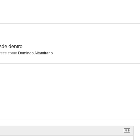
ma piel
El crimen del padre Amaro
Agujetas de color de rosa
7.2
7.0
7.0
de dentro
rece como
Domingo Altamirano
n el mar
El cartel de los sapos
La fuerza del destino
6.5
6.3
6.0