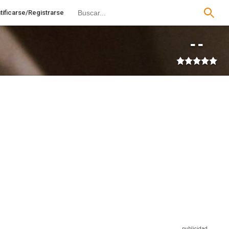
tificarse/Registrarse
--