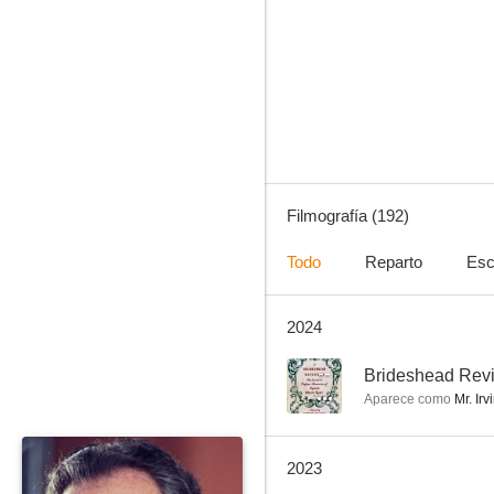
La leyenda del Zorro
8.5
Filmografía (192)
Todo
Reparto
Esc
2024
Serafín
8.0
--
Brideshead Revi
Aparece como
Mr. Ir
2023