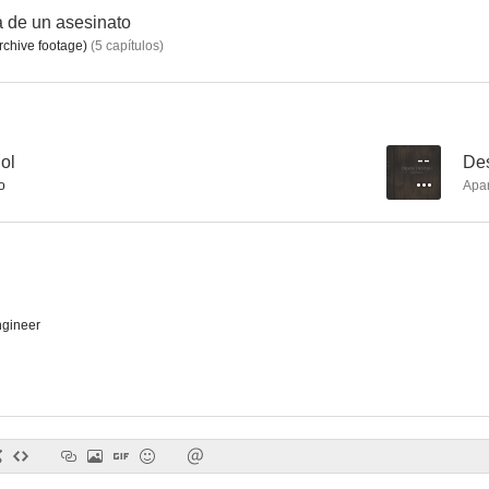
a de un asesinato
rchive footage)
(
5
capítulos
)
Gringo viejo
El complot mongol
Bajo la mis
7.3
7.3
ol
--
Des
o
Apa
gineer
Los perros de la guerra
Pecado original
Vacaciones e
6.5
6.5