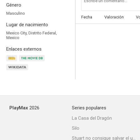
Género
Masculino
Fecha
Valoración
V
Lugar de nacimiento
Mexico City, Distrito Federal,
Un mundo maravilloso
Mexico
6.0
Enlaces externos
PlayMax
2026
Series populares
El patrullero
La Casa del Dragón
5.7
Silo
Stuart no consigue salvar el universo