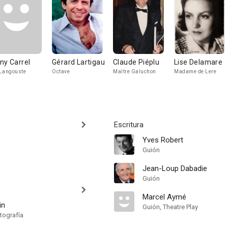
ny Carrel
Gérard Lartigau
Claude Piéplu
Lise Delamare
Langouste
Octave
Maître Galuchon
Madame de Lere
Escritura
Yves Robert
Guión
Jean-Loup Dabadie
Guión
Marcel Aymé
in
Guión, Theatre Play
tografía