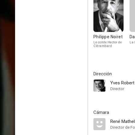
Philippe Noiret
Da
Le comte Hector de
La 
Clérambard
Dirección
Yves Robert
Director
Cámara
René Mathel
Director de Fo