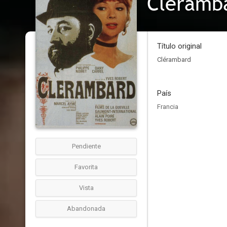
Cléramb
Título original
Clérambard
País
Francia
Pendiente
Favorita
Vista
Abandonada