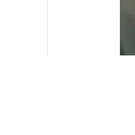
Contenido que expirara en VOD
Amazon Prime Video
Movistar+
Netflix
Filmin
HBO Max