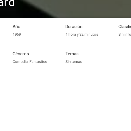
ard
Año
Duración
Clasif
1969
1 hora y 32 minutos
Sin inf
Géneros
Temas
Comedia
,
Fantástico
Sin temas