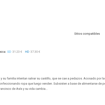
Sitios compatibles
sica:
SD
31.23 €
HD
37.30 €
y su familia intentan salvar su castillo, que se cae a pedazos. Acosado por l
confeccionando ropa que luego venden. Subsisten a base de alimentarse de pe
rancisco de Asís y su vida cambia...