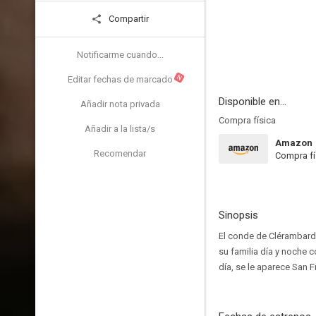
Compartir
Notificarme cuando...
N
Editar fechas de marcado
Disponible en...
Añadir nota privada
Compra física
Añadir a la lista/s
Amazon
Recomendar
Compra fí
Sinopsis
El conde de Clérambard 
su familia día y noche 
día, se le aparece San F