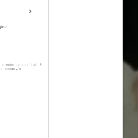
inal
irector de la película. El
oductoras y/o