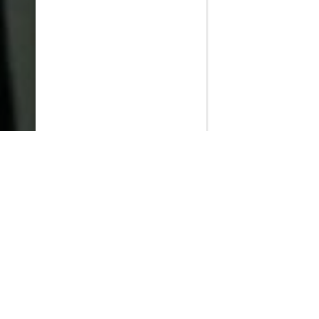
PlayMax
2026
Series populares
La Casa del Dragón
Silo
Stuart no consigue salvar el universo
Ted Lasso
Rick y Morty