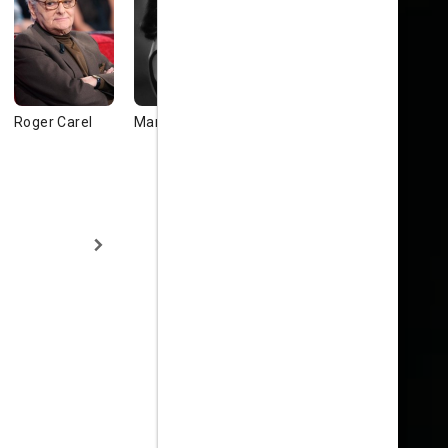
Roger Carel
Martine Sarcey
Robert Dalban
Juliette Br