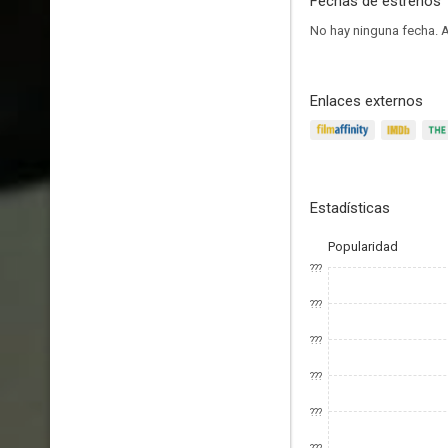
Fechas de estrenos
No hay ninguna fecha.
A
Enlaces externos
Estadísticas
Popularidad
???
???
???
???
???