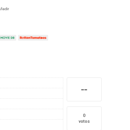
ñadir
--
0
votos