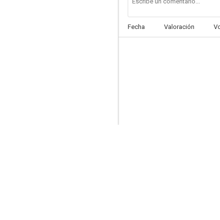
Fecha
Valoración
V
À bicyclette
--
Descente aux enfers
--