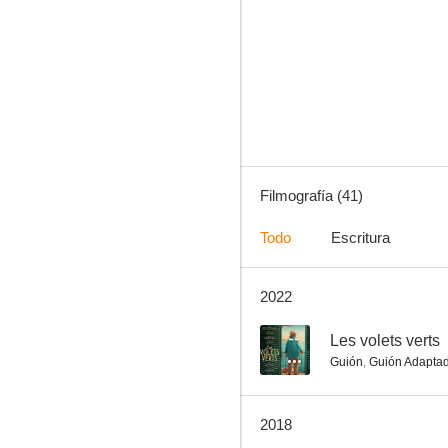
Ella, yo y el otro (César y Rosalie)
6.4
Filmografía (41)
Todo
Escritura
2022
Entre dos mujeres (Intersection)
5.9
--
Les volets verts
Guión
,
Guión Adapta
2018