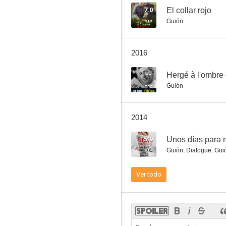
7.0
El collar rojo
Guión
Unos días para recordar
2016
--
--
Hergé à l'ombre 
Guión
2014
5.9
Unos días para 
Guión
,
Dialogue
,
Gui
Hergé à l'ombre de Tintin
Ver todo
--