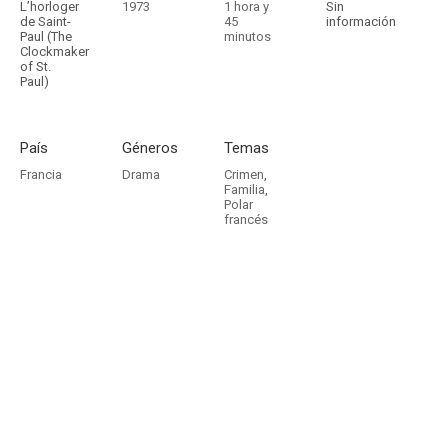
L’horloger
1973
1 hora y
Sin
de Saint-
45
información
Paul (The
minutos
Clockmaker
of St.
Paul)
País
Géneros
Temas
Francia
Drama
Crimen
,
Familia
,
Polar
francés