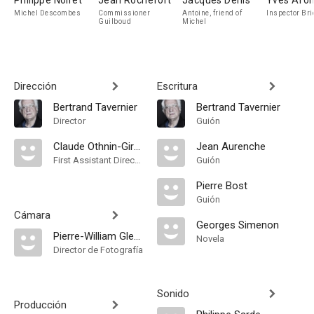
Philippe Noiret
Jean Rochefort
Jacques Denis
Yves Afo
Michel Descombes
Commissioner
Antoine, friend of
Inspector Bri
Guilboud
Michel
Dirección
Escritura
Bertrand Tavernier
Bertrand Tavernier
Director
Guión
Claude Othnin-Girard
Jean Aurenche
First Assistant Director
Guión
Pierre Bost
Guión
Cámara
Georges Simenon
Pierre-William Glenn
Novela
Director de Fotografía
Sonido
Producción