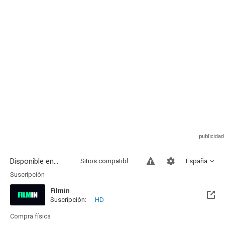
Disponible en...
Sitios compatibles
España
Suscripción
Filmin
Suscripción:
HD
Disponible hasta el Mar, 29 Jun 2027 (Quedan 10 meses)
Compra física