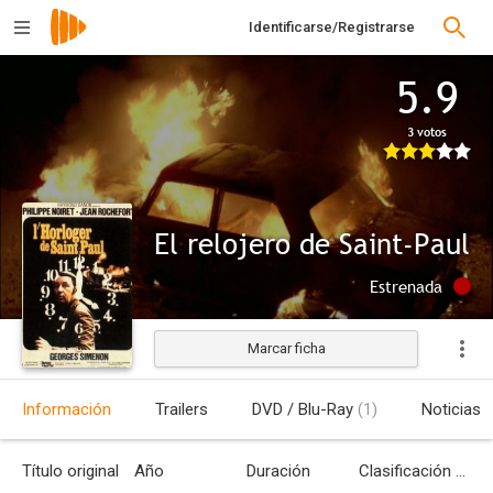
Identificarse/Registrarse
5.9
3 votos
El relojero de Saint-Paul
Estrenada
Marcar ficha
Información
Trailers
DVD / Blu-Ray
(1)
Noticias
Título original
Año
Duración
Clasificación por edades