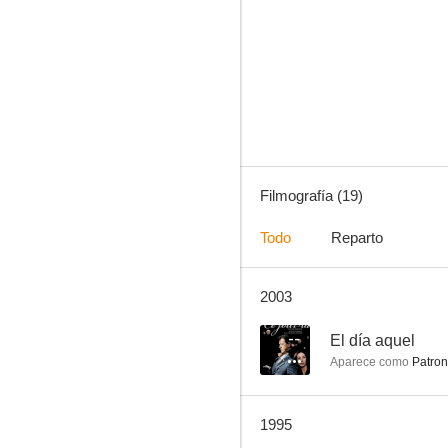
El relojero de Saint-Paul
--
Filmografía (19)
Todo
Reparto
2003
Fourbi
--
--
El día aquel
Aparece como
Patron
1995