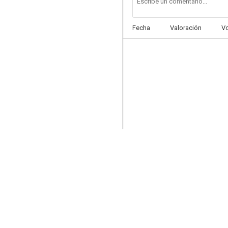
Fecha
Valoración
V
El centro del mundo
--
James ou pas