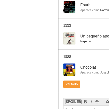
--
Fourbi
Aparece como
Patron
Marchemos, hijos de la patria
1993
--
--
Un pequeño apoc
Reparto
1988
6.0
Chocolat
Aparece como
Joseph
Calmos
Ver todo
--