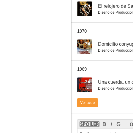
5.9
El relojero de S
Diseño de Producció
Comment trouvez-vous ma soeur?
1970
--
7.6
Domicilio conyu
Diseño de Producció
1969
7.0
Una cuerda, un c
Diseño de Producció
El montacargas
Ver todo
--