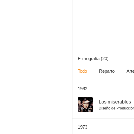
El proceso
5.9
Filmografía (20)
Todo
Reparto
Art
1982
El relojero de Saint-Paul
--
--
Los miserables
Diseño de Producció
1973