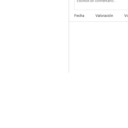
Fecha
Valoración
V
Pardonnez nos offenses
--
Le trou normand