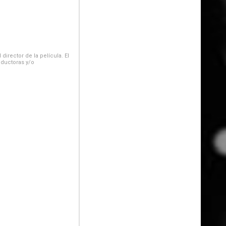
irector de la película. El
oductoras y/o