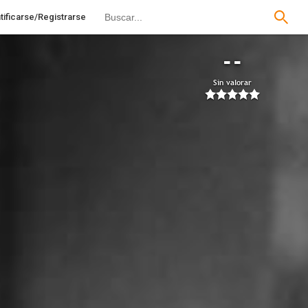
tificarse/Registrarse
--
Sin valorar