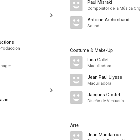
Paul Misraki
Compositor de la Música Orig
Antoine Archimbaud
Sound
uctions
Produccion
Costume & Make-Up
Lina Gallet
anager
Maquilladora
Jean Paul Ulysse
Maquilladora
Jacques Costet
azin
Diseño de Vestuario
Arte
Jean Mandaroux