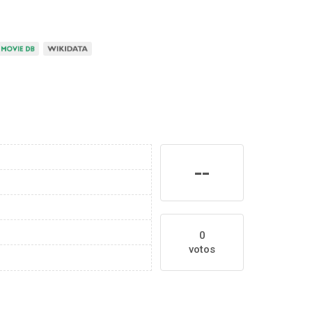
--
0
votos