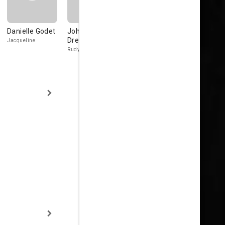
Danielle Godet
John van
Marcel Dalio
Suzanne
Dreelen
Guémard
Jacqueline
Poulos, imprésario
Rudy Walter
Mrs. Chatenay
Maillard