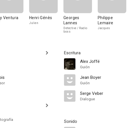
y Ventura
Henri Génès
Georges
Philippe
Lannes
Lemaire
Julien
Detective / Radio
Jacques
boss
Escritura
Alex Joffé
Guión
ois
Jean Boyer
sor
Guión
Serge Veber
Dialogue
tografía
Sonido