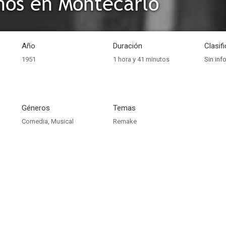
os en Montecarlo
Año
Duración
Clasif
1951
1 hora y 41 minutos
Sin inf
Géneros
Temas
Comedia
,
Musical
Remake