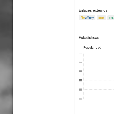
Enlaces externos
Estadísticas
Popularidad
???
???
???
???
???
???