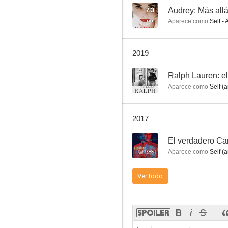
7.3
Audrey: Más allá
Aparece como
Self - 
Ariane
2019
6.9
--
Aparece como
Self (a
2017
--
El verdadero Ca
Aparece como
Self (a
Guerra y paz
Ver todo
6.5