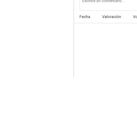
Fecha
Valoración
V
Cómo robar un millón y...
6.0
Historia de una monja
5.0