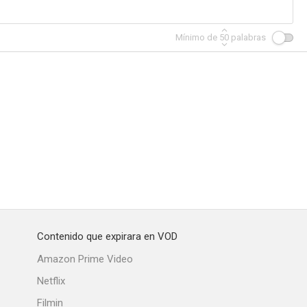
Mínimo de
50
palabras
Marthe Richard au service de la France
Pépé le Moko
La tierna enemiga
--
Contenido que expirara en VOD
El misterio del cuarto amarillo
Amazon Prime Video
Netflix
Filmin