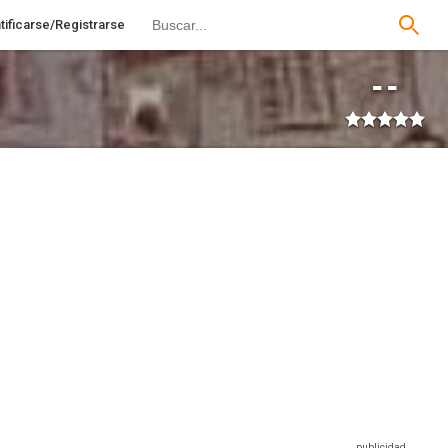
tificarse/Registrarse
--