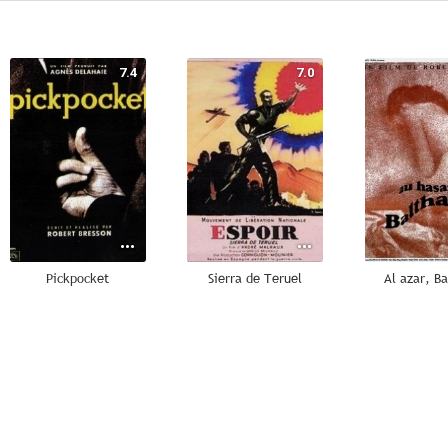
7.4
7.0
Pickpocket
Sierra de Teruel
Al azar, Ba
6.0
--