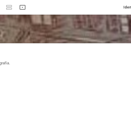
Iden
rafía.