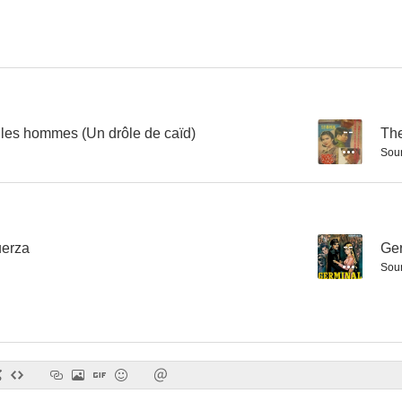
Los amantes del río Tajo
Les mauvaises rencontres
El aire de
--
--
 les hommes (Un drôle de caïd)
--
The
Sou
uerza
--
Ge
Sou
La jeune folle
Americanos en Montecarlo
Los padres t
--
--