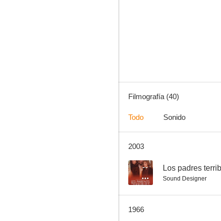
El silencio es oro
--
Filmografía (40)
Todo
Sonido
2003
Voto decisivo
--
--
Los padres terri
Sound Designer
1966