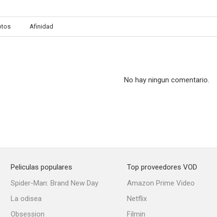
otos
Afinidad
Le puritain
Condesa por una noche
--
--
No hay ningun comentario.
Peliculas populares
Top proveedores VOD
Tartarin de Tarascon
Las cruces de madera
Spider-Man: Brand New Day
Amazon Prime Video
La odisea
Netflix
Obsession
Filmin