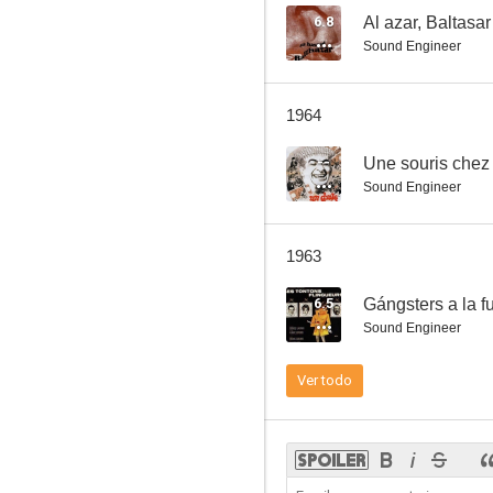
6.8
Al azar, Baltasar
Sound Engineer
Almas perversas
1964
--
--
Une souris chez
Sound Engineer
1963
6.5
Gángsters a la f
Sound Engineer
The Curious Adventures of Mr. Wonderbird
Ver todo
--