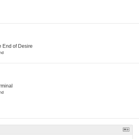
 París
Monte Carlo Baby
Cent francs par seconde
--
--
--
 End of Desire
nd
rminal
nd
erribles
Las puertas de la noche
El fin del día (Fin de jornada)
--
--
--