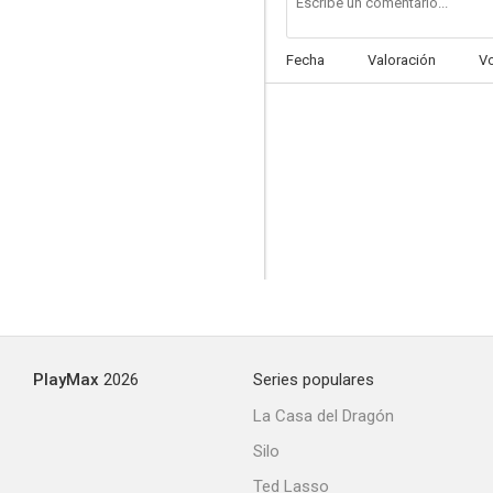
Fecha
Valoración
V
Quadrille
--
PlayMax
2026
Series populares
La belle équipe
La Casa del Dragón
Silo
Ted Lasso