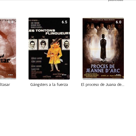
6.8
6.5
6.0
ltasar
Gángsters a la fuerza
El proceso de Juana de Arco
--
--
--