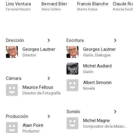
Lino Ventura
Bernard Blier
Francis Blanche
Claude Ri
Fernand Naudin
Raoul Volfoni
Maître Folace
Antoine Dela
Dirección
Escritura
Georges Lautner
Georges Lautner
Director
Guión, Dialogue
Michel Audiard
Guión
Cámara
Albert Simonin
Maurice Fellous
Novela
Director de Fotografía
Sonido
Producción
Michel Magne
Alain Poiré
Compositor de la Música Original
Productor