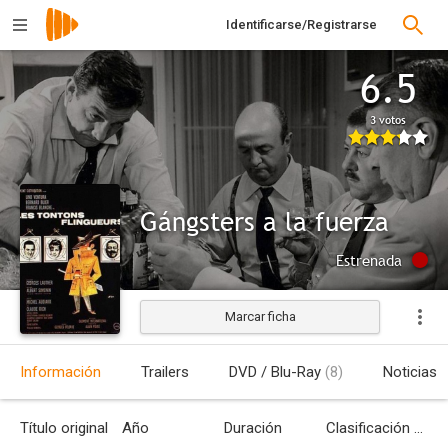
Identificarse/Registrarse
6.5
3 votos
Gángsters a la fuerza
Estrenada
Marcar ficha
Información
Trailers
DVD / Blu-Ray
(8)
Noticias
Título original
Año
Duración
Clasificación por edades