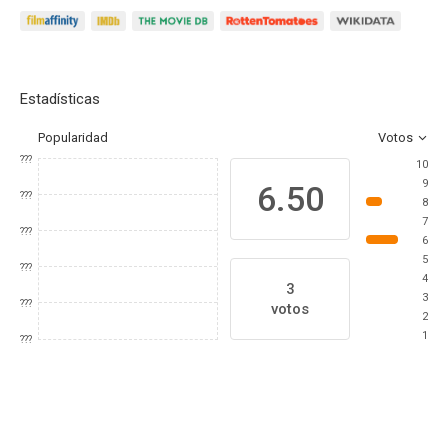
Estadísticas
Popularidad
Votos
???
10
9
6.50
???
8
7
???
6
5
???
4
3
3
???
votos
2
1
???