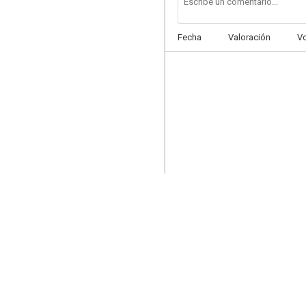
Fecha
Valoración
V
El mayordomo
--
Yo y los hombres de 40 años
--