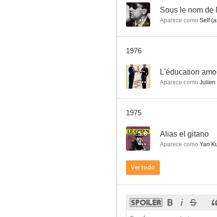
--
Sous le nom de 
Aparece como
Self (a
Los sospechosos
1976
--
--
L'éducation amo
Aparece como
Julien
1975
5.8
Alias el gitano
Aparece como
Yan K
Le cri du cormoran, le soir au-dessus des jonques
Ver todo
--