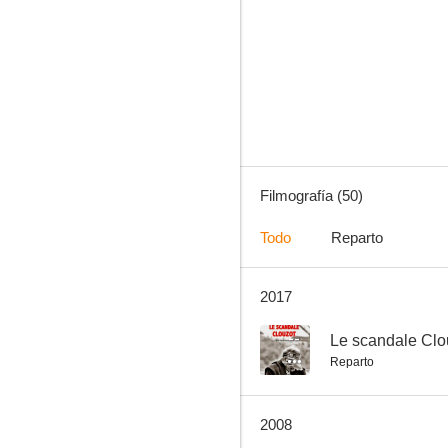
Hasta el último aliento
--
Filmografía (50)
Todo
Reparto
2017
Le scandale Clouzot
--
--
Le scandale Clo
Reparto
2008