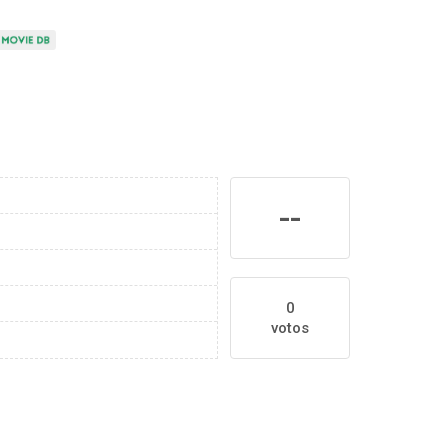
--
0
votos