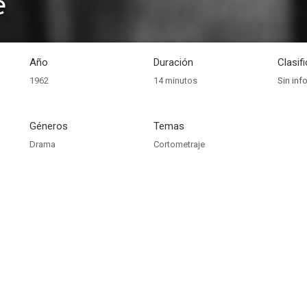
e
Año
Duración
Clasif
1962
14 minutos
Sin inf
Géneros
Temas
Drama
Cortometraje