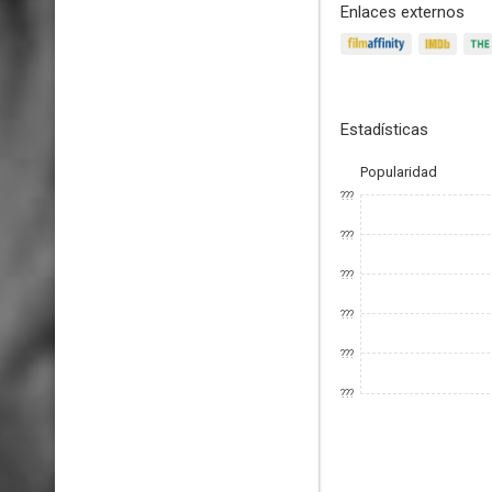
Enlaces externos
Estadísticas
Popularidad
???
???
???
???
???
???