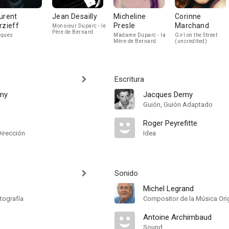
urent
Jean Desailly
Micheline
Corinne
rzieff
Presle
Marchand
Monsieur Duparc - le
Père de Bernard
cques
Madame Duparc - la
Girl on the Street
Mère de Bernard
(uncredited)
Escritura
my
Jacques Demy
Guión, Guión Adaptado
Roger Peyrefitte
Dirección
Idea
Sonido
Michel Legrand
tografía
Compositor de la Música Orig
Antoine Archimbaud
Sound