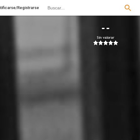
tificarse/Registrarse
--
Sin valorar