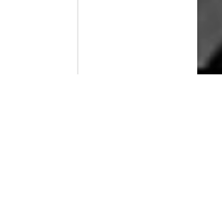
Contenido que expirara en VOD
Amazon Prime Video
Netflix
Filmin
Movistar+
Movistar+ Fibra