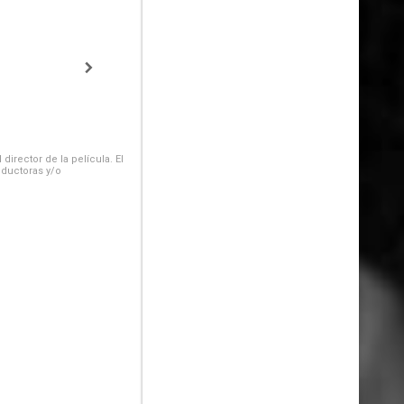
irector de la película. El
oductoras y/o