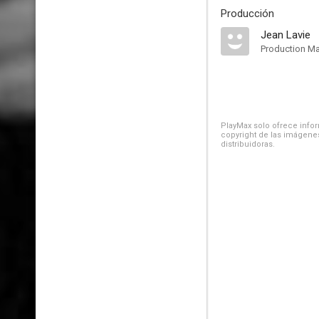
Producción
Jean Lavie
Production M
PlayMax solo ofrece inform
copyright de las imágenes
distribuidoras.