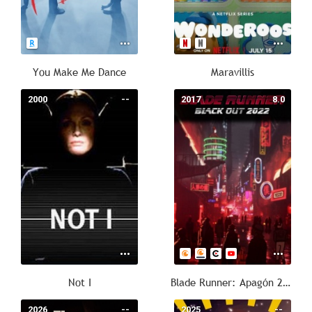
You Make Me Dance
Maravillis
2000
--
2017
8.0
Not I
Blade Runner: Apagón 2022
2026
--
2025
--