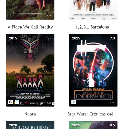
A Place We Call Reality
1,2,3… Barcelona!
2015
--
2025
7.3
Naara
Star Wars: Crónicas del submundo
2020
--
2022
9.5