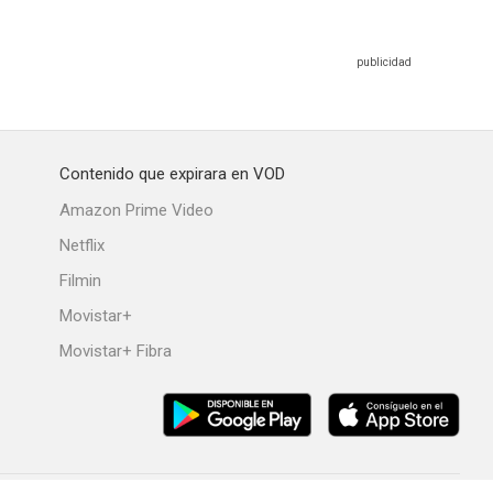
Contenido que expirara en VOD
Amazon Prime Video
Netflix
Filmin
Movistar+
Movistar+ Fibra