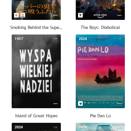
Smoking Behind the Supermarket with You
The Boys: Diabolical
1957
--
2024
--
Island of Great Hopes
Pie Dan Lo
2024
--
2024
6.9