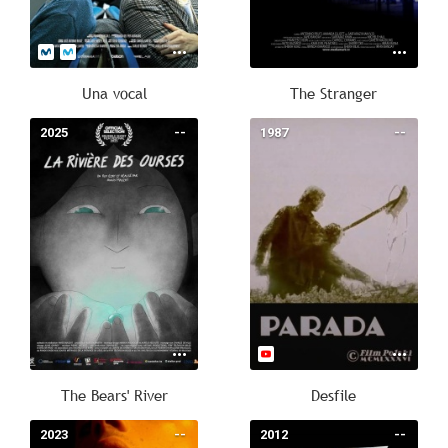
Una vocal
The Stranger
2025
--
1987
--
The Bears' River
Desfile
2023
--
2012
--