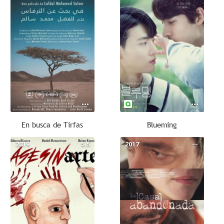
En busca de Tirfas
Blueming
2019
5.5
2017
--