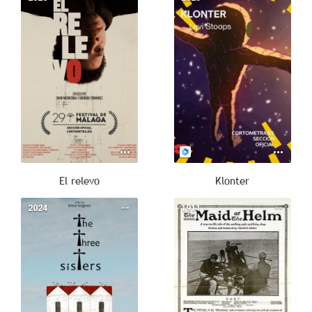
El relevo
Klonter
2024
--
1911
--