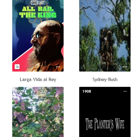
Larga Vida al Rey
Sydney-Bush
2020
--
1908
--