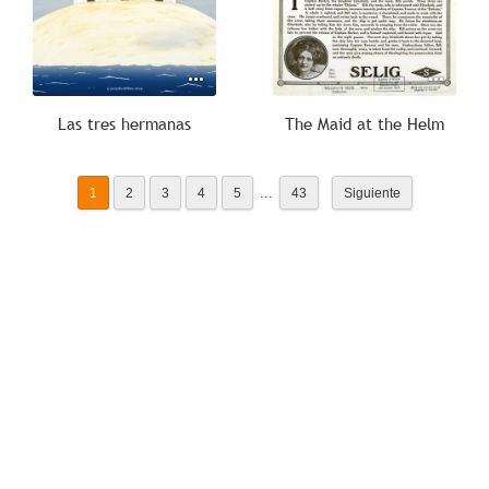
Las tres hermanas
The Maid at the Helm
...
1
2
3
4
5
43
Siguiente