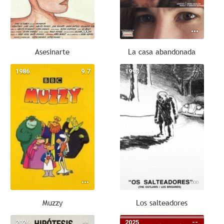
Asesinarte
La casa abandonada
1986
9.7
1993
--
Muzzy
Los salteadores
2026
--
2025
--