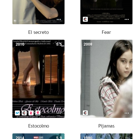
El secreto
Fear
2010
5.5
2008
--
Estocolmo
Pijamas
2014
5.9
1980
--