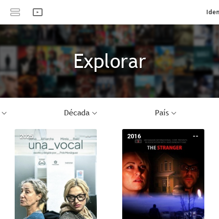
Iden
Explorar
Década
País
2025
--
2016
--