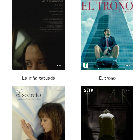
La niña tatuada
El trono
2021
--
2018
--