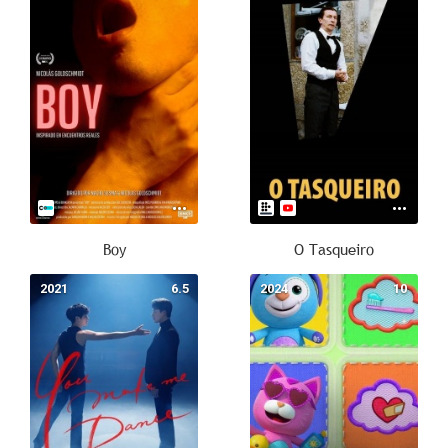
Boy
O Tasqueiro
2021
6.5
2024
10