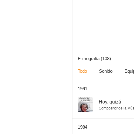
Alphaville (Lemmy contra Alphaville)
6.0
Filmografía (108)
Todo
Sonido
Equi
1991
Los 3 Mosqueteros
6.0
--
Hoy, quizá
Compositor de la Mús
1984