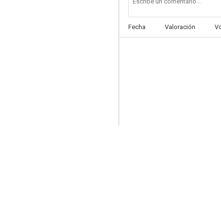
Fecha
Valoración
V
Poder y corrupción
--
Le chasseur de chez Maxim's
--