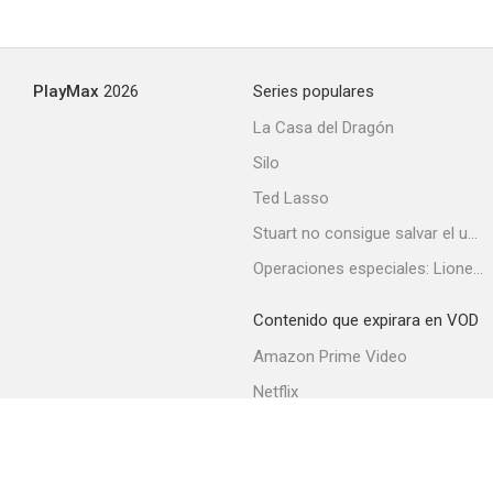
Le couturier de ces dames
PlayMax
2026
Series populares
--
La Casa del Dragón
Silo
Ted Lasso
Stuart no consigue salvar el universo
Operaciones especiales: Lioness
Contenido que expirara en VOD
Oasis
Amazon Prime Video
--
Netflix
Filmin
Movistar+