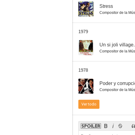
--
Stress
Compositor de la Mús
Los amantes de Montparnasse
1979
--
--
Un si joli village.
Compositor de la Mús
1978
--
Poder y corrupc
Compositor de la Mús
Hoy, quizá
Ver todo
--