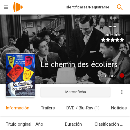
Identificarse/Registrarse
--
Sin valorar
Le chemin des écoliers
Estrenada
Marcar ficha
Información
Trailers
DVD / Blu-Ray
(1)
Noticias
Título original
Año
Duración
Clasificación por edades