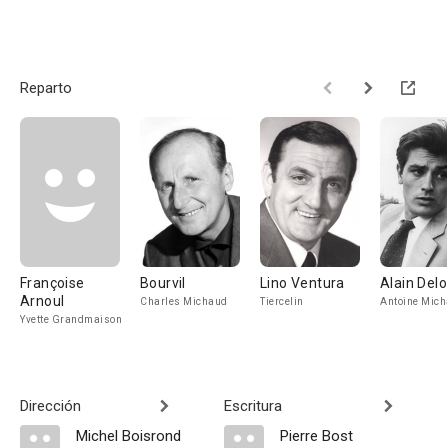
Reparto
Françoise
Bourvil
Lino Ventura
Alain Del
Arnoul
Charles Michaud
Tiercelin
Antoine Mic
Yvette Grandmaison
Dirección
Escritura
Michel Boisrond
Pierre Bost