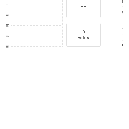
9
--
???
8
7
???
6
5
???
4
0
3
???
votos
2
1
???