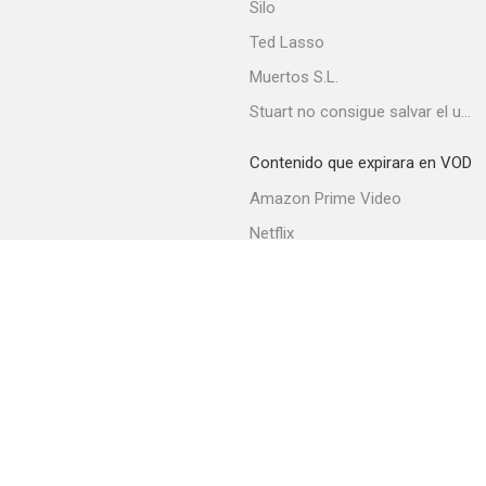
Silo
Ted Lasso
Muertos S.L.
Stuart no consigue salvar el universo
Contenido que expirara en VOD
Amazon Prime Video
Netflix
Movistar+
Filmin
Movistar+ Fibra