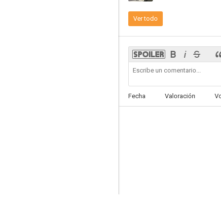
Ver todo
There Is No Place Like Home
--
Fecha
Valoración
V
Con tutto l'amore che ho
--