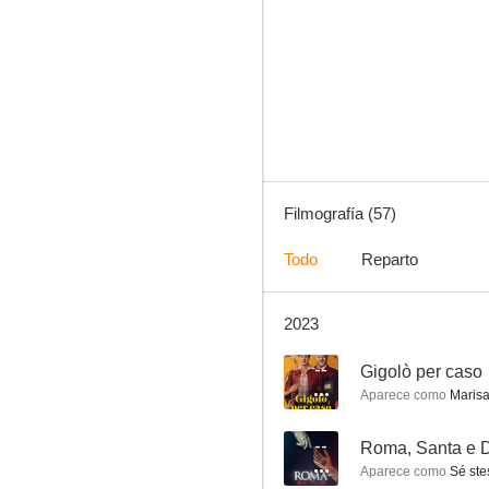
El general de la Rovere
4.5
Filmografía (57)
Todo
Reparto
2023
Drag Race Italia
--
--
Gigolò per caso
Aparece como
Maris
--
Roma, Santa e 
Aparece como
Sé ste