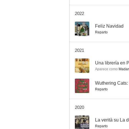
2022
Il più bel secolo della mia vita
--
Feliz Navidad
Reparto
--
2021
5.3
Una librería en 
Aparece como
Madam
--
Wuthering Cats:
Reparto
Les 100 vies de Francis Blanche
--
2020
--
La verità su La d
Reparto