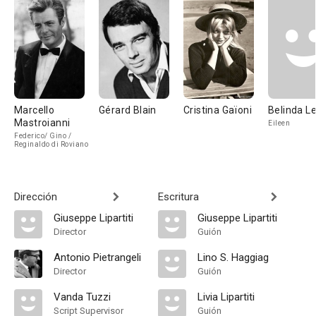
Marcello
Gérard Blain
Cristina Gaïoni
Belinda L
Mastroianni
Eileen
Federico/ Gino /
Reginaldo di Roviano
Dirección
Escritura
Giuseppe Lipartiti
Giuseppe Lipartiti
Director
Guión
Antonio Pietrangeli
Lino S. Haggiag
Director
Guión
Vanda Tuzzi
Livia Lipartiti
Script Supervisor
Guión