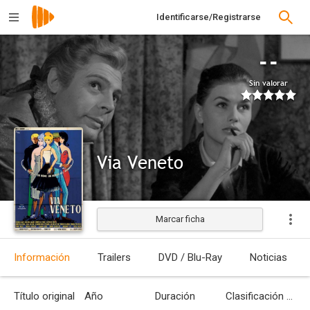
Identificarse/Registrarse
--
Sin valorar
Via Veneto
Marcar ficha
Estrenada
Información
Trailers
DVD / Blu-Ray
Noticias
Título original
Año
Duración
Clasificación por edades