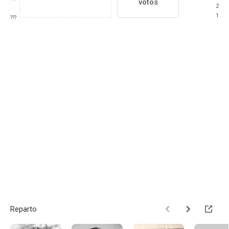
votos
2
1
???
Reparto