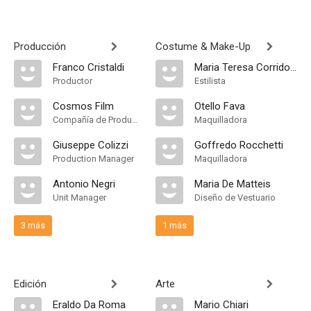
Producción
Costume & Make-Up
Franco Cristaldi
Maria Teresa Corridoni
Productor
Estilista
Cosmos Film
Otello Fava
Compañía de Produccion
Maquilladora
Giuseppe Colizzi
Goffredo Rocchetti
Production Manager
Maquilladora
Antonio Negri
Maria De Matteis
Unit Manager
Diseño de Vestuario
3 más
1 más
Edición
Arte
Eraldo Da Roma
Mario Chiari