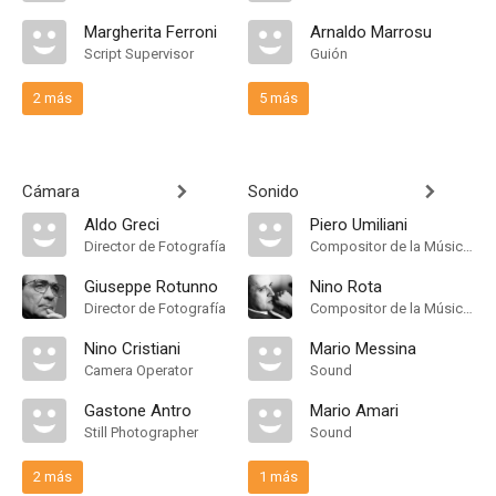
Margherita Ferroni
Arnaldo Marrosu
Script Supervisor
Guión
2 más
5 más
Cámara
Sonido
Aldo Greci
Piero Umiliani
Director de Fotografía
Compositor de la Música Original
Giuseppe Rotunno
Nino Rota
Director de Fotografía
Compositor de la Música Original
Nino Cristiani
Mario Messina
Camera Operator
Sound
Gastone Antro
Mario Amari
Still Photographer
Sound
2 más
1 más