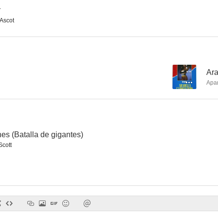
r
Ascot
Desafío a la ciudad
Entre redes
Detrás del 
--
--
--
Ara
Apa
es (Batalla de gigantes)
Scott
Povero Cristo
Las dos huerfanitas
--
--