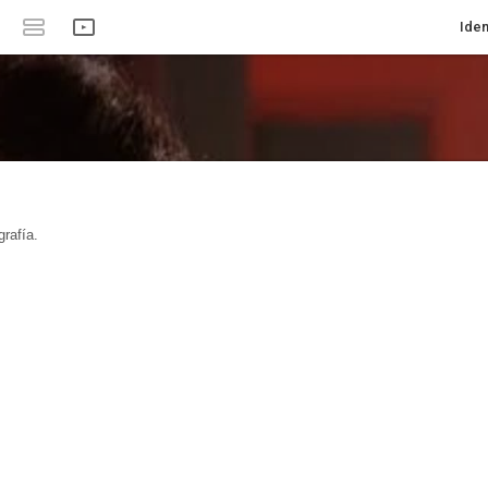
Iden
rafía.