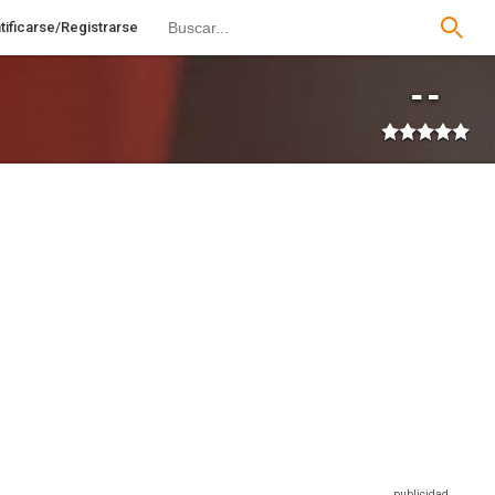
tificarse/Registrarse
--