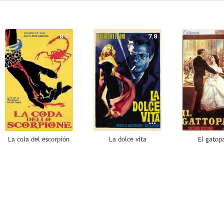
8.0
7.8
La cola del escorpión
La dolce vita
El gatop
7.0
6.3