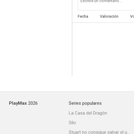
Fecha
Valoración
V
Para mí el oro... para ti el plomo
--
PlayMax
2026
Series populares
Doctor Tersilli, médico de la clínica Villa Celeste, afiliada a la mutua
La Casa del Dragón
--
Silo
Stuart no consigue salvar el universo