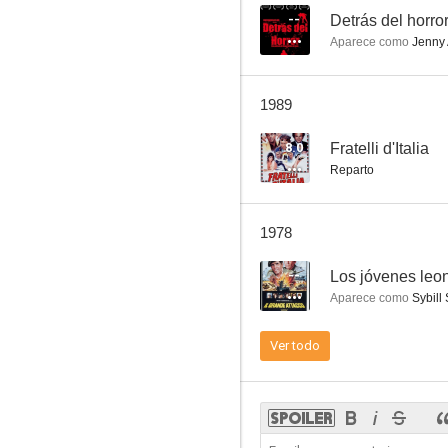
--
Detrás del horro
Aparece como
Jenny 
Huellas de pisadas en la luna
1989
--
8.0
Fratelli d'Italia
Reparto
1978
--
Los jóvenes leon
Aparece como
Sybill 
Nápoles dispara
Ver todo
--