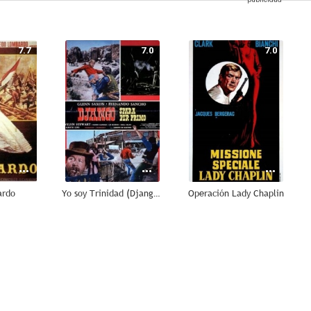
7.7
7.0
7.0
ardo
Yo soy Trinidad (Django dispara primero)
Operación Lady Chaplin
6.0
6.0
6.0