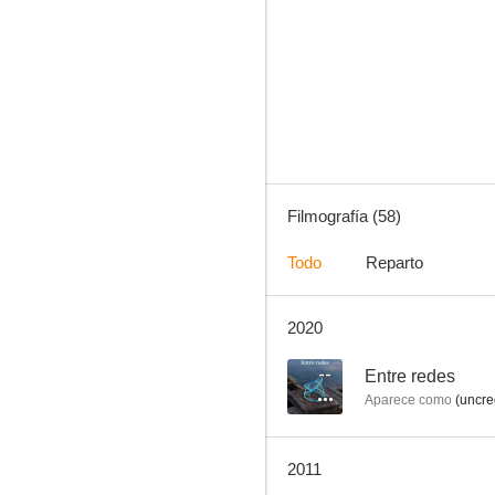
Adiós, gringo
6.0
Filmografía (58)
Todo
Reparto
2020
El cuerpo y el látigo
2.3
--
Entre redes
Aparece como
(uncre
2011