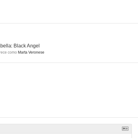
horror
Arabella: Black Angel
Los jóvenes leones (Batalla de gigantes)
--
--
--
bella: Black Angel
rece como
Marta Veronese
Rito infernal (Cagliostro)
La madre superiora del pecado
The Little Cowboy
--
--
--