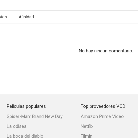
otos
Afinidad
Detrás del silencio
La orgía de la sangre
--
--
No hay ningun comentario.
Peliculas populares
Top proveedores VOD
La batalla del desierto
Tres cruces para no morir
Spider-Man: Brand New Day
Amazon Prime Video
--
--
La odisea
Netflix
La boca del diablo
Filmin