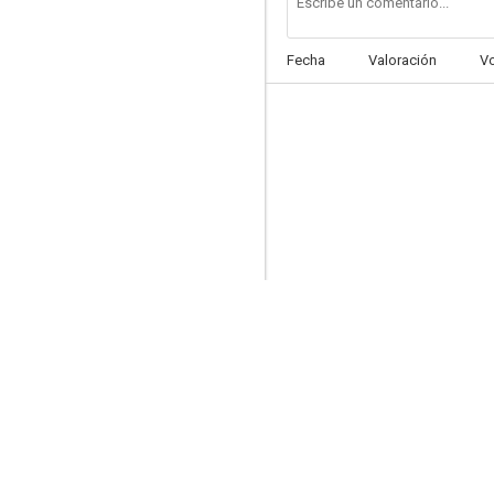
Fecha
Valoración
V
Los milagros ocurren sólo una vez
--
Demasiado tarde
--