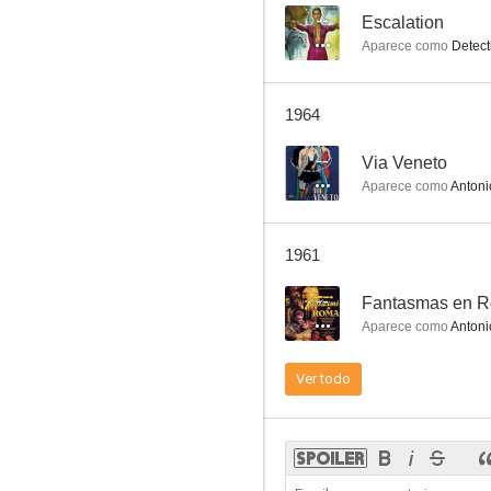
--
Escalation
Aparece como
Detect
Amores en Ischia
1964
--
--
Via Veneto
Aparece como
Antoni
1961
--
Fantasmas en 
Aparece como
Antoni
Gran varietà
Ver todo
--