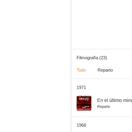
Escalation
--
Filmografía (23)
Todo
Reparto
1971
Fantasmas en Roma
--
--
En el último min
Reparto
1968