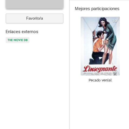
Mejores participaciones
Favorito/a
10
Enlaces externos
Pecado venial
6.5