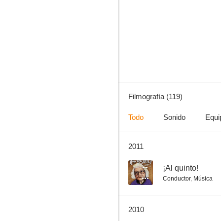
Barro en los ojos
5.0
Filmografía (119)
Todo
Sonido
Equi
2011
La última señora Anderson
--
--
¡Al quinto!
Conductor
,
Música
2010