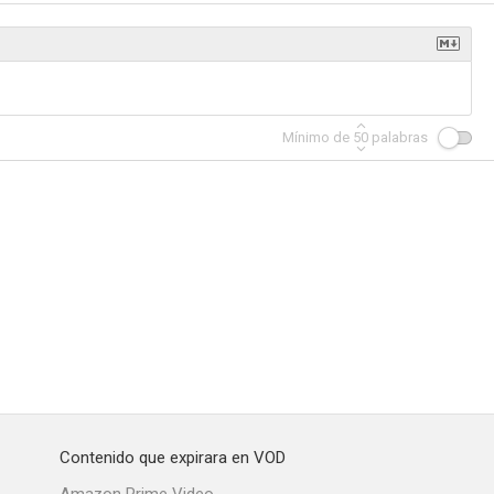
Pane, burro e marmellata
Bruciati da cocente passione
El cuerpo
Mínimo de
50
palabras
--
--
--
oristrada
La esclava es para mí, no para ti
Trópico de Cáncer
--
--
--
Contenido que expirara en VOD