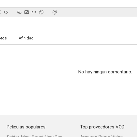
Io tigro, tu tigri, egli tigra
Solo cuando deseo
otos
Afinidad
--
--
No hay ningun comentario.
La gobernanta
La ragazza dalla pelle di luna
La ragazza fu
--
--
Peliculas populares
Top proveedores VOD