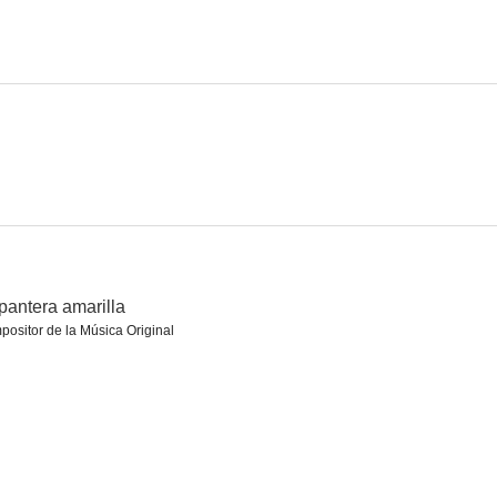
amarilla
Perdóname, amor
Hay un fantasma en mi cama
--
--
--
pantera amarilla
ositor de la Música Original
as rubias
Desayuno con langosta
Las maniobras de la doctora con los soldados
--
--
--