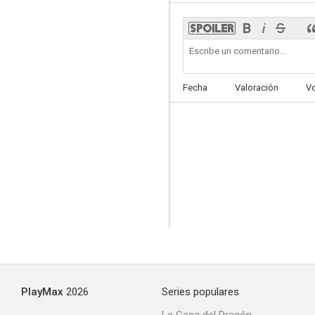
Crazy Nights
Fecha
Valoración
V
--
Pasión salvaje
--
PlayMax
2026
Series populares