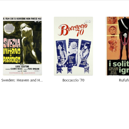
8.5
8.0
Sweden: Heaven and Hell
Boccaccio '70
Rufuf
6.0
6.0