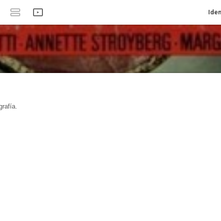
Iden
rafía.