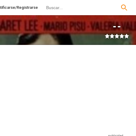
tificarse/Registrarse
--