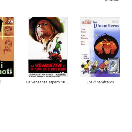
7.6
6.9
6.8
ú
La venganza esperó 10 años
Los dinamiteros
6.0
5.5
5.5