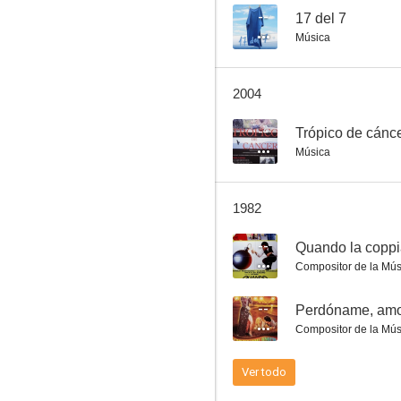
--
17 del 7
Música
17 del 7
2004
--
--
Trópico de cánc
Música
1982
--
Quando la coppi
Compositor de la Mús
Teste di quoio
--
Perdóname, am
--
Compositor de la Mús
Ver todo