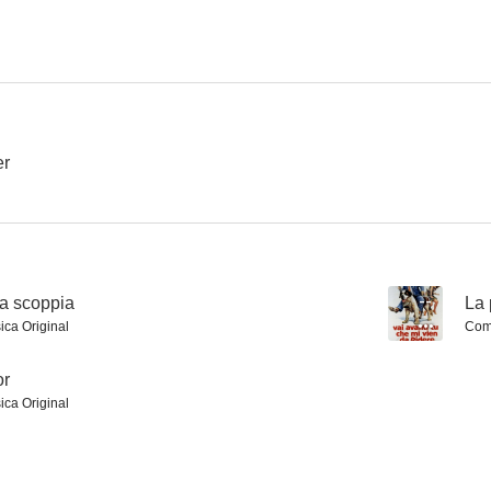
Trópico de cáncer
Quando la coppia scoppia
La pantera 
--
--
er
a scoppia
--
La 
ica Original
Comp
Bollenti spiriti
La camarera viola a los turistas
Cuidado con l
or
--
--
ica Original