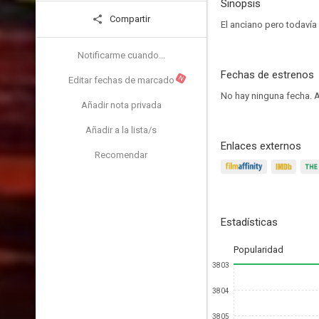
Sinopsis
Compartir
El anciano pero todavía 
Notificarme cuando...
Fechas de estrenos
N
Editar fechas de marcado
No hay ninguna fecha.
A
Añadir nota privada
Añadir a la lista/s
Enlaces externos
Recomendar
Estadísticas
Popularidad
3803
3804
3805