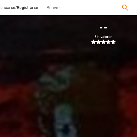
tificarse/Registrarse
--
Sin valorar