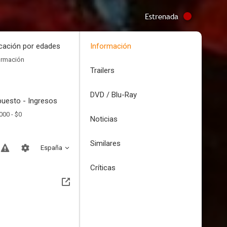
Estrenada
icación por edades
Información
ormación
Trailers
DVD / Blu-Ray
uesto - Ingresos
000 -
$0
Noticias
Similares
España
Críticas