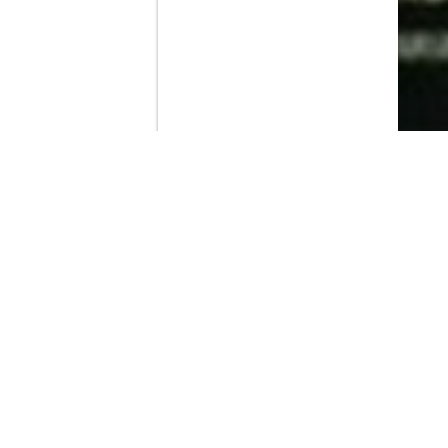
Contenido que expirara en VOD
Amazon Prime Video
Movistar+
Netflix
Filmin
HBO Max