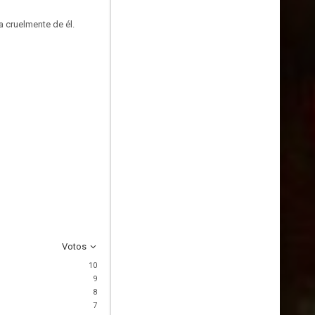
a cruelmente de él.
Votos
10
9
8
7