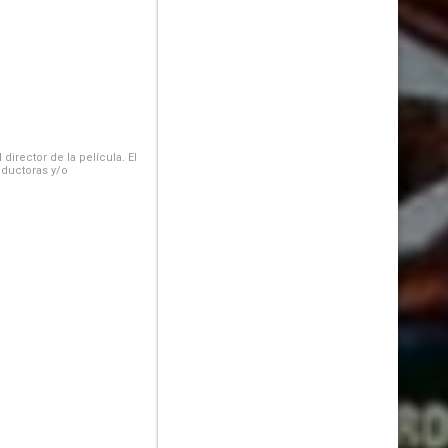
irector de la película. El
oductoras y/o