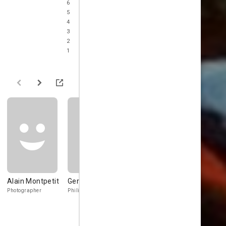
6
5
4
3
2
1
Alain Montpetit
Gerardo Amato
Annie Belle
Photographer
Philip
Dyanne