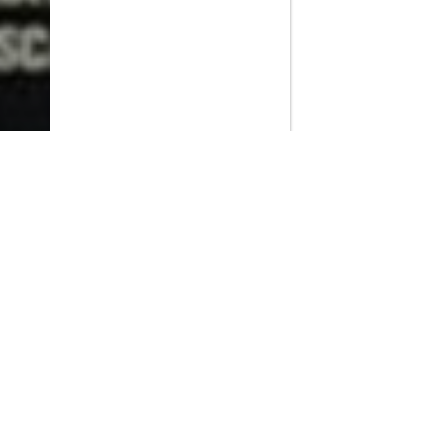
PlayMax
2026
Series populares
La Casa del Dragón
Silo
Stuart no consigue salvar el universo
Ted Lasso
Rick y Morty