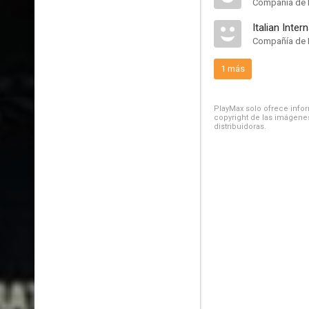
Compañía de 
Italian Inter
Compañía de 
1 más
PlayMax solo ofrece inform
copyright de las imágenes
distribuidoras.