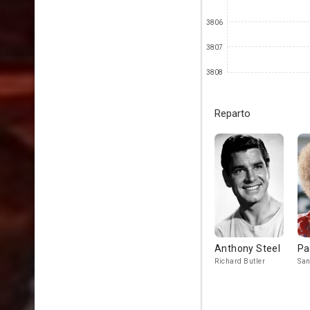
3806
3807
3808
Reparto
Anthony Steel
Pa
Richard Butler
San