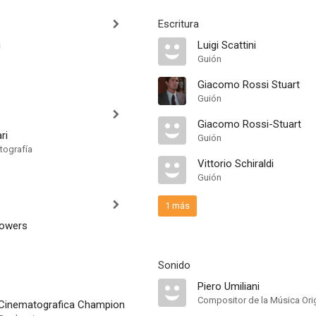
Escritura
i
Luigi Scattini
Guión
Giacomo Rossi Stuart
Guión
Giacomo Rossi-Stuart
ri
Guión
tografía
Vittorio Schiraldi
Guión
1 más
Towers
Sonido
Piero Umiliani
Compositor de la Música Orig
Cinematografica Champion