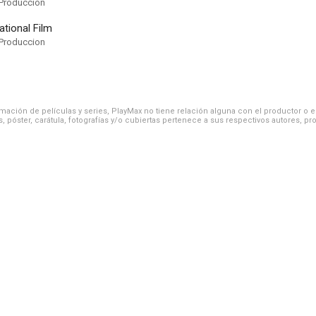
Produccion
national Film
Produccion
ación de películas y series, PlayMax no tiene relación alguna con el productor o el d
, póster, carátula, fotografías y/o cubiertas pertenece a sus respectivos autores, pr