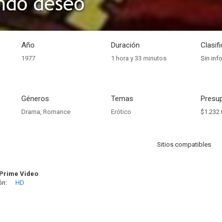
ndo deseo
Año
Duración
Clasif
1977
1 hora y 33 minutos
Sin inf
Géneros
Temas
Presup
Drama
,
Romance
Erótico
$1.232.
Sitios compatibles
Prime Video
ón:
HD