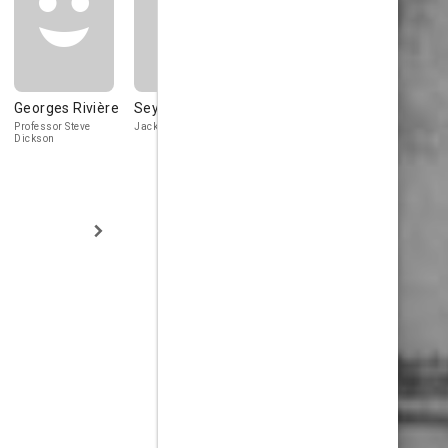
Georges Rivière
Seyna Seyn
Franco Andrei
Liliane Fer
Professor Steve
Jacky Vein
Paul Bellamy
Karina
Dickson