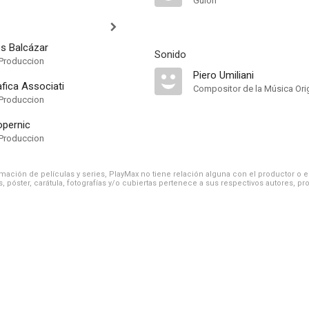
Guión
s Balcázar
Sonido
Produccion
Piero Umiliani
fica Associati
Compositor de la Música Orig
Produccion
opernic
Produccion
ación de películas y series, PlayMax no tiene relación alguna con el productor o el d
, póster, carátula, fotografías y/o cubiertas pertenece a sus respectivos autores, pr