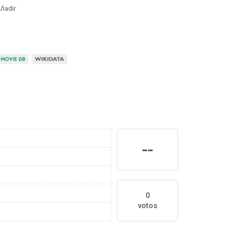
ñadir
--
0
votos