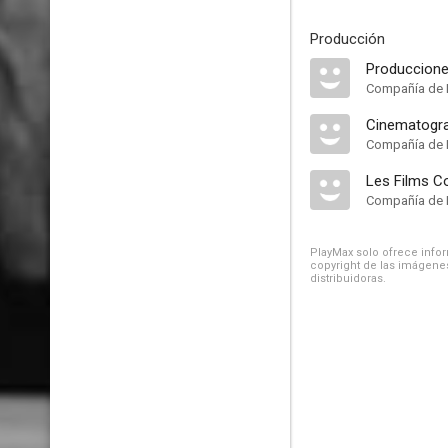
Producción
Produccione
Compañía de 
Cinematogra
Compañía de 
Les Films C
Compañía de 
PlayMax solo ofrece inform
copyright de las imágenes
distribuidoras.