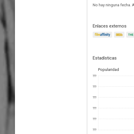
No hay ninguna fecha.
A
Enlaces externos
Estadísticas
Popularidad
???
???
???
???
???
???