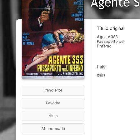
Agente S
Título original
Agente 3S3:
Passaporto per
l'inferno
País
Italia
Pendiente
Favorita
Vista
Abandonada