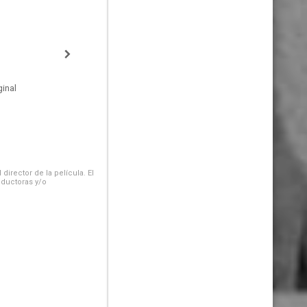
inal
irector de la película. El
oductoras y/o