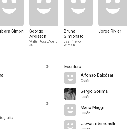
rbara Simon
George
Bruna
Jorge Rivier
Ardisson
Simionato
Walter Ross, Agent
Jasmine von
3S3
Witheim
Escritura
ma
Alfonso Balcázar
Guión
Sergio Sollima
Guión
Mario Maggi
Guión
tografía
Giovanni Simonelli