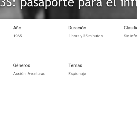
3S: pasaporte para el inf
Año
Duración
Clasif
1965
1 hora y 35 minutos
Sin inf
Géneros
Temas
Acción
,
Aventuras
Espionaje