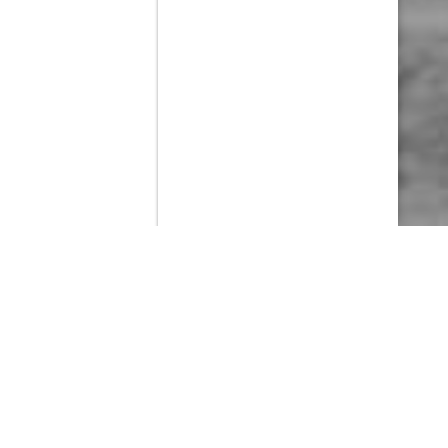
Contenido que expirara en VOD
Amazon Prime Video
Netflix
Filmin
Movistar+
Movistar+ Fibra