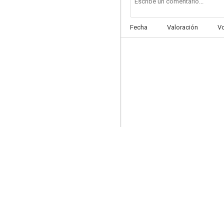
Fecha
Valoración
V
Un millón de dólares por siete asesinos
--
Agente S3S: pasaporte para el infierno
--