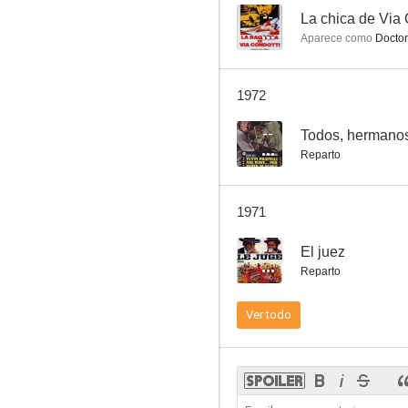
--
La chica de Via 
Aparece como
Doctor
El Zorro contra el imperio de Napoleón
1972
--
--
Todos, hermanos
Reparto
1971
--
El juez
Reparto
Míster X
Ver todo
--