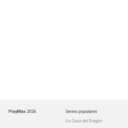
Los castigadores
--
La encrucijada
--
PlayMax
2026
Series populares
La Casa del Dragón