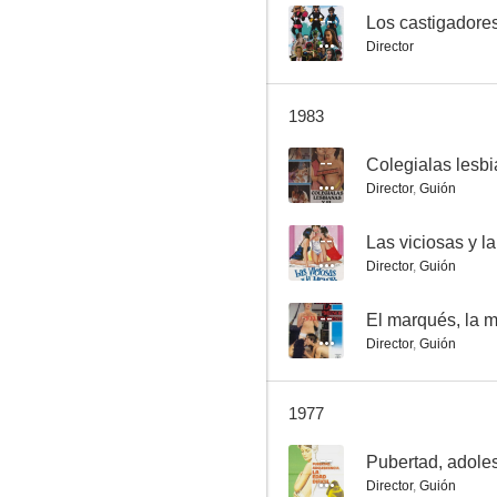
--
Los castigadore
Director
Operación Goldman
1983
4.0
--
Director
,
Guión
--
Las viciosas y l
Director
,
Guión
--
El marqués, la me
Director
,
Guión
4 dólares de venganza
--
1977
--
Director
,
Guión