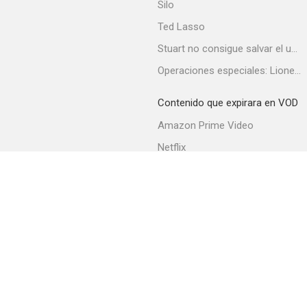
Silo
Ted Lasso
Stuart no consigue salvar el universo
Once pares de botas
Operaciones especiales: Lioness
Contenido que expirara en VOD
Amazon Prime Video
Netflix
Filmin
Movistar+
Movistar+ Fibra