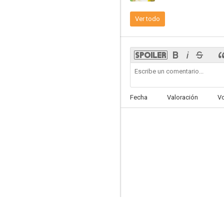
Ver todo
Entre redes
--
Fecha
Valoración
V
Julieta
--