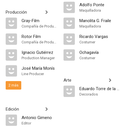
Adolfo Ponte
Maquilladora
Producción
Gray-Film
Manolita G. Fraile
Compañía de Produccion
Maquilladora
Rotor Film
Ricardo Vargas
Compañía de Produccion
Costumer
Ignacio Gutiérrez
Ochagavía
Production Manager
Costumer
José María Monís
Line Producer
Arte
2 más
Eduardo Torre de la Fuente
Decorados
Edición
Antonio Gimeno
Editor