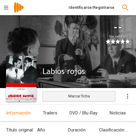
Identificarse/Registrarse
--
Sin valorar
Labios rojos
Marcar ficha
Estrenada
Información
Trailers
DVD / Blu-Ray
Noticias
Título original
Año
Duración
Clasificación por edades