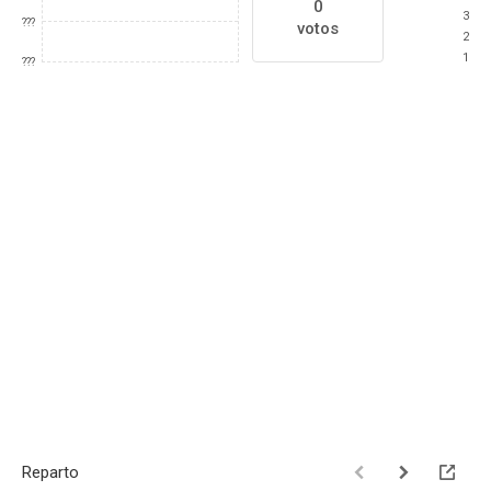
0
3
???
votos
2
1
???
Reparto