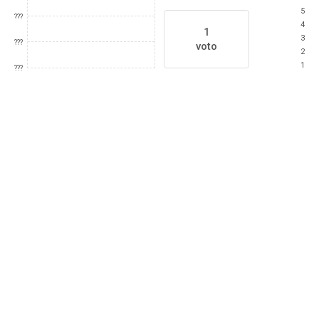
5
???
4
1
3
???
voto
2
1
???