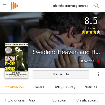
Identificarse/Registrarse
8.5
1 voto
Sweden: Heaven and Hell
Estrenada
Marcar ficha
Información
Trailers
DVD / Blu-Ray
Noticias
Título original
Año
Duración
Clasificación por edades