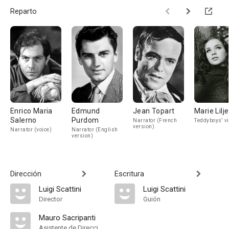
Reparto
Enrico Maria
Edmund
Jean Topart
Marie Lilj
Salerno
Purdom
Narrator (French
Teddyboys' v
version)
Narrator (voice)
Narrator (English
version)
Dirección
Escritura
Luigi Scattini
Luigi Scattini
Director
Guión
Mauro Sacripanti
Asistente de Dirección