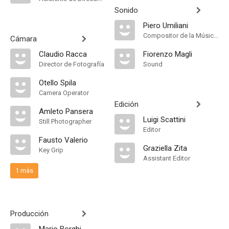
Sonido
Piero Umiliani
Compositor de la Música Original, Música
Cámara
Claudio Racca
Fiorenzo Magli
Director de Fotografía
Sound
Otello Spila
Camera Operator
Edición
Amleto Pansera
Luigi Scattini
Still Photographer
Editor
Fausto Valerio
Graziella Zita
Key Grip
Assistant Editor
1 más
Producción