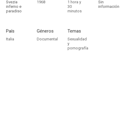
Svezia
1968
1 hora y
Sin
inferno e
30
información
paradiso
minutos
País
Géneros
Temas
Italia
Documental
Sexualidad
y
pornografía