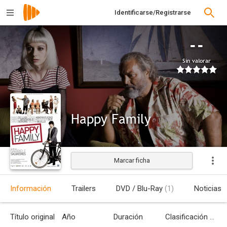
Identificarse/Registrarse
--
Sin valorar
Happy Family
Marcar ficha
Estrenada
Información
Trailers
DVD / Blu-Ray
(1)
Noticias
Título original
Año
Duración
Clasificación por edades