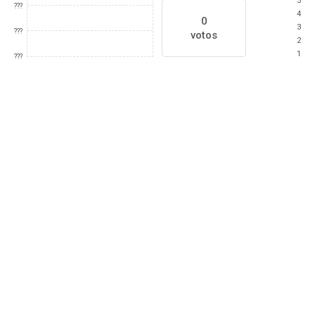
5
???
4
0
3
???
votos
2
1
???