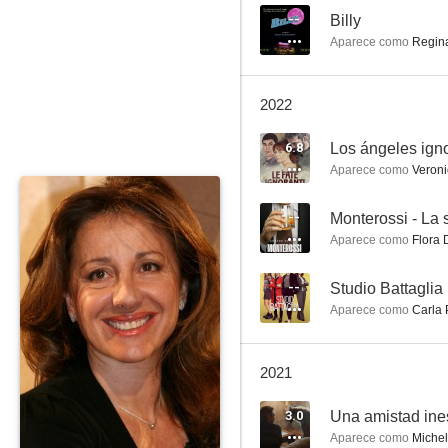
--
Billy
Aparece como
Regin
Leone nel basilico
2022
--
6.8
Los ángeles ign
Aparece como
Veroni
--
Monterossi - La 
Aparece como
Flora 
--
Studio Battaglia 
Aparece como
Carla 
Tutti pazzi per amore
2021
3.0
Una amistad in
Aparece como
Miche