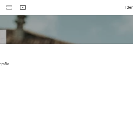
Iden
rafía.