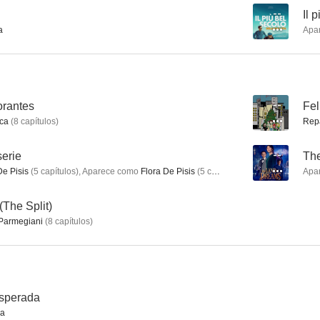
--
Il 
a
Apa
Allacciate le cinture
Countdown
Mujeres contr
--
--
orantes
--
Fel
ca
(
8
capítulos
)
Rep
serie
--
Th
De Pisis
(
5
capítulos
)
,
Aparece como
Flora De Pisis
(
5
capítulos
)
Apa
(The Split)
Parmegiani
(
8
capítulos
)
Giorni e nuvole
Il giorno + bello (Il giorno più bello)
esperada
la