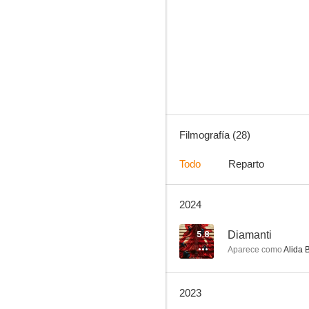
Billy
--
Filmografía (28)
Todo
Reparto
2024
L'agenzia dei bugiardi
--
5.8
Diamanti
Aparece como
Alida 
2023