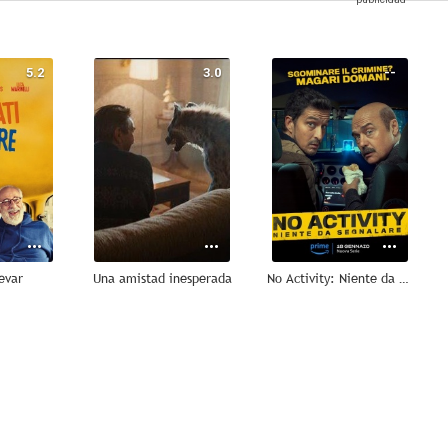
5.2
3.0
--
evar
Una amistad inesperada
No Activity: Niente da Segnalare
--
--
--