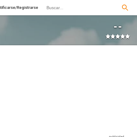
tificarse/Registrarse
--