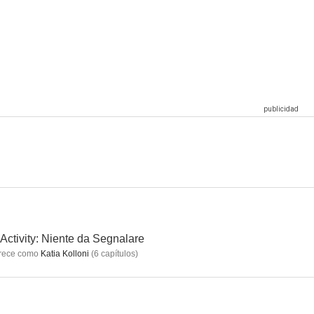
La serie
The Land of Dreams
Studio Battaglia (The Split)
--
--
--
evar
Mister Felicità
Le leggi del desiderio
--
--
--
Activity: Niente da Segnalare
rece como
Katia Kolloni
(
6
capítulos
)