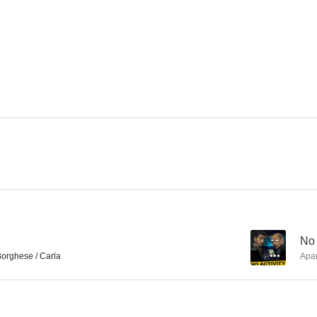
Il più bel secolo della mia vita
Feliz Navidad
Monterossi - 
--
--
La vacanza
Ma cosa ci dice il cervello
Déjate ll
--
--
--
No 
Borghese / Carla
Apa