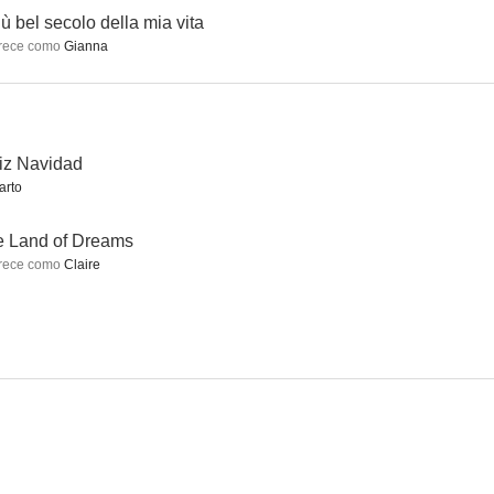
più bel secolo della mia vita
rece como
Gianna
a hombres
Happy Family
Hombres contra mujeres
--
iz Navidad
arto
e Land of Dreams
rece como
Claire
Tutti gli uomini del deficiente