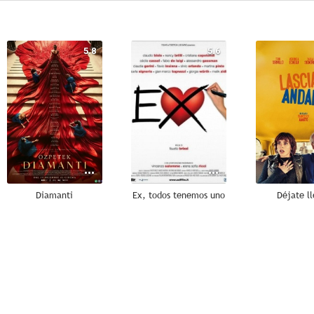
5.8
5.6
Diamanti
Ex, todos tenemos uno
Déjate ll
--
--