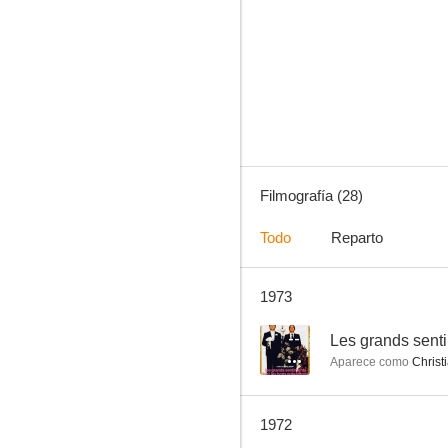
Jo, un cadáver revoltoso
--
Filmografía (28)
Todo
Reparto
1973
El hombre orquesta
--
--
Les grands senti
Aparece como
Christ
1972