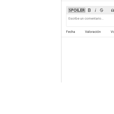
El pozo de las tres verdades
Fecha
Valoración
V
--
La brune que voilà
--