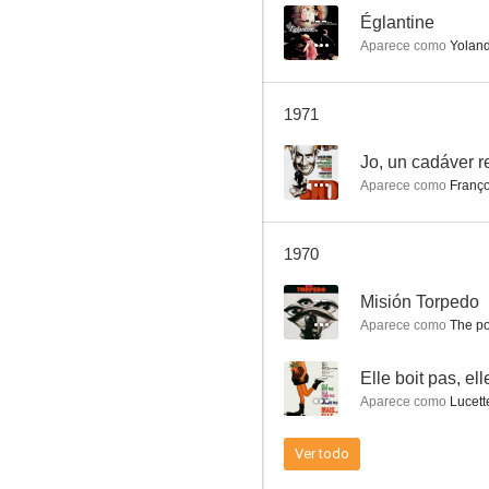
--
Églantine
Aparece como
Yolande
Fleur d'oseille
1971
--
--
Jo, un cadáver r
Aparece como
Franço
1970
--
Misión Torpedo
Aparece como
The po
Les copains
--
Elle boit pas, el
--
Aparece como
Lucett
Ver todo